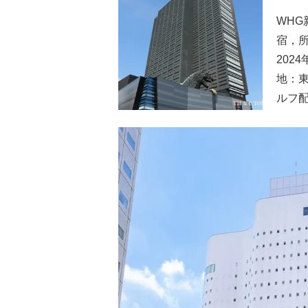
WHG
宿，
202
地：
ルフ