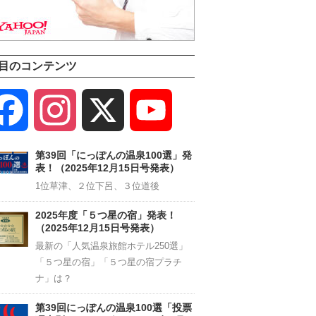
目のコンテンツ
Facebook
Instagram
X
YouTube
Channel
第39回「にっぽんの温泉100選」発
表！（2025年12月15日号発表）
1位草津、２位下呂、３位道後
2025年度「５つ星の宿」発表！
（2025年12月15日号発表）
最新の「人気温泉旅館ホテル250選」
「５つ星の宿」「５つ星の宿プラチ
ナ」は？
第39回にっぽんの温泉100選「投票