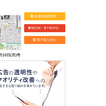
会員登録(無料)
購読(紙・電子版)申込
電子版を読む
月10日(月)号