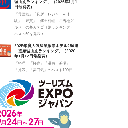
理由別ランキング 」（2026年1月1
日号発表）
「雰囲気」「見所・レジャー＆体
験」「泉質」「郷土料理・ご当地グ
ルメ」の各カテゴリ別ランキング・
ベスト50を発表！
2025年度人気温泉旅館ホテル250選
「投票理由別ランキング」（2026
年1月12日号発表）
「料理」「接客」「温泉・浴場」
「施設」「雰囲気」のベスト100軒