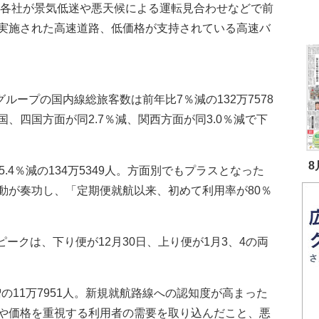
R各社が景気低迷や悪天候による運転見合わせなどで前
実施された高速道路、低価格が支持されている高速バ
ループの国内線総旅客数は前年比7％減の132万7578
、四国方面が同2.7％減、関西方面が同3.0％減で下
8
4％減の134万5349人。方面別でもプラスとなった
動が奏功し、「定期便就航以来、初めて利用率が80％
ークは、下り便が12月30日、上り便が1月3、4の両
の11万7951人。新規就航路線への認知度が高まった
や価格を重視する利用者の需要を取り込んだこと、悪