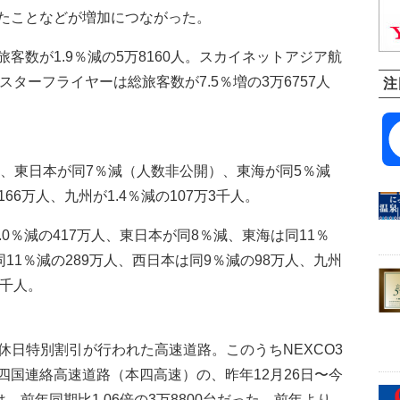
たことなどが増加につながった。
数が1.9％減の5万8160人。スカイネットアジア航
。スターフライヤーは総旅客数が7.5％増の3万6757人
注
、東日本が同7％減（人数非公開）、東海が同5％減
166万人、九州が1.4％減の107万3千人。
0％減の417万人、東日本が同8％減、東海は同11％
11％減の289万人、西日本は同9％減の98万人、九州
6千人。
休日特別割引が行われた高速道路。このうちNEXCO3
四国連絡高速道路（本四高速）の、昨年12月26日〜今
、前年同期比1.06倍の3万8800台だった。前年より