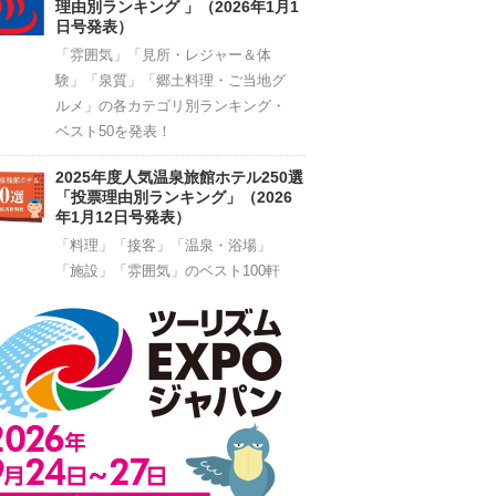
理由別ランキング 」（2026年1月1
日号発表）
「雰囲気」「見所・レジャー＆体
験」「泉質」「郷土料理・ご当地グ
ルメ」の各カテゴリ別ランキング・
ベスト50を発表！
2025年度人気温泉旅館ホテル250選
「投票理由別ランキング」（2026
年1月12日号発表）
「料理」「接客」「温泉・浴場」
「施設」「雰囲気」のベスト100軒