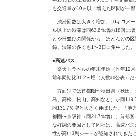
も交通量が10％以上増えた区間が一
渋滞回数は大きく増加。10キロメート
ル以上の渋滞は同63.6％増の18回
とや日並びの関係から、ほとんどの区
録。渋滞の多くも1〜3日に集中した。
●高速バス
楽天トラベルの年末年始（昨年12月
前年同期比31.2％増（人数非公表）だ
方面別では首都圏〜秋田県（秋田、大
島、高松、松山、高知など）が同119
同131.7％増と大きく伸ばした。「
都圏〜京阪神（同21.7％増）、首都圏
な好調の要因として同社は、高速バス
性が高い3列シートが認知されてきた