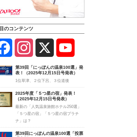
目のコンテンツ
Facebook
Instagram
X
YouTube
Channel
第39回「にっぽんの温泉100選」発
表！（2025年12月15日号発表）
1位草津、２位下呂、３位道後
2025年度「５つ星の宿」発表！
（2025年12月15日号発表）
最新の「人気温泉旅館ホテル250選」
「５つ星の宿」「５つ星の宿プラチ
ナ」は？
第39回にっぽんの温泉100選「投票