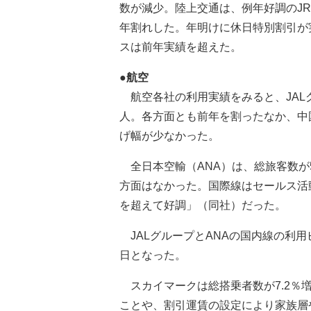
数が減少。陸上交通は、例年好調のJ
年割れした。年明けに休日特別割引が
スは前年実績を超えた。
●航空
航空各社の利用実績をみると、JALグ
人。各方面とも前年を割ったなか、中国
げ幅が少なかった。
全日本空輸（ANA）は、総旅客数が5.
方面はなかった。国際線はセールス活
を超えて好調」（同社）だった。
JALグループとANAの国内線の利用ピ
日となった。
スカイマークは総搭乗者数が7.2％増
ことや、割引運賃の設定により家族層