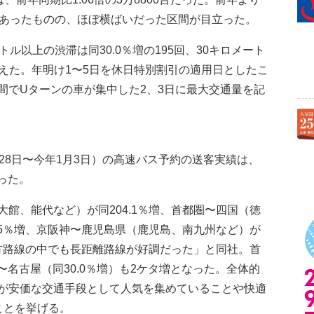
部あったものの、ほぼ横ばいだった区間が目立った。
ル以上の渋滞は同30.0％増の195回、30キロメート
に増えた。年明け1〜5日を休日特別割引の適用日としたこ
間でUターンの車が集中した2、3日に最大交通量を記
28日〜今年1月3日）の高速バス予約の送客実績は、
った。
館、能代など）が同204.1％増、首都圏〜四国（徳
.5％増、京阪神〜鹿児島県（鹿児島、南九州など）が
地方路線の中でも長距離路線が好調だった」と同社。首
〜名古屋（同30.0％増）も2ケタ増となった。全体的
が安価な交通手段として人気を集めていることや快適
ことを挙げる。