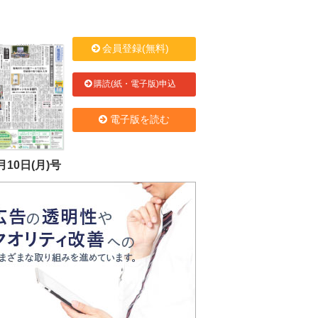
会員登録(無料)
購読(紙・電子版)申込
電子版を読む
月10日(月)号