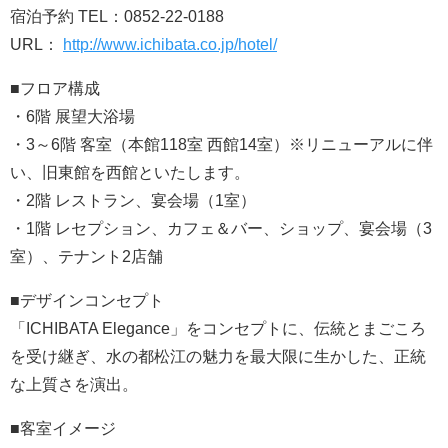
宿泊予約 TEL：0852-22-0188
URL：
http://www.ichibata.co.jp/hotel/
■フロア構成
・6階 展望大浴場
・3～6階 客室（本館118室 西館14室）※リニューアルに伴
い、旧東館を西館といたします。
・2階 レストラン、宴会場（1室）
・1階 レセプション、カフェ＆バー、ショップ、宴会場（3
室）、テナント2店舗
■デザインコンセプト
「ICHIBATA Elegance」をコンセプトに、伝統とまごころ
を受け継ぎ、水の都松江の魅力を最大限に生かした、正統
な上質さを演出。
■客室イメージ