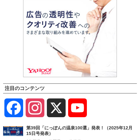
注目のコンテンツ
Facebook
Instagram
X
YouTube
Channel
第39回「にっぽんの温泉100選」発表！（2025年12月
15日号発表）