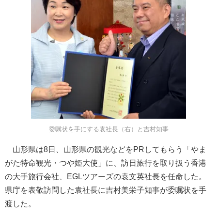
委嘱状を手にする袁社長（右）と吉村知事
山形県は8日、山形県の観光などをPRしてもらう「やま
がた特命観光・つや姫大使」に、訪日旅行を取り扱う香港
の大手旅行会社、EGLツアーズの袁文英社長を任命した。
県庁を表敬訪問した袁社長に吉村美栄子知事が委嘱状を手
渡した。