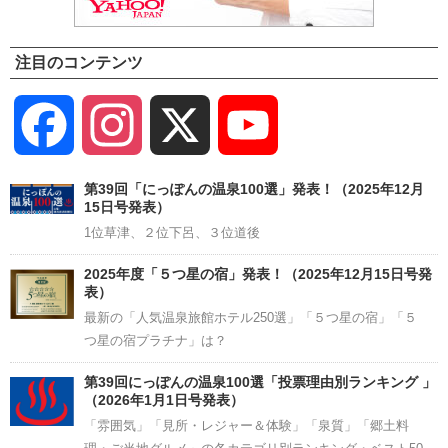
注目のコンテンツ
Facebook
Instagram
X
YouTube
Channel
第39回「にっぽんの温泉100選」発表！（2025年12月
15日号発表）
1位草津、２位下呂、３位道後
2025年度「５つ星の宿」発表！（2025年12月15日号発
表）
最新の「人気温泉旅館ホテル250選」「５つ星の宿」「５
つ星の宿プラチナ」は？
第39回にっぽんの温泉100選「投票理由別ランキング 」
（2026年1月1日号発表）
「雰囲気」「見所・レジャー＆体験」「泉質」「郷土料