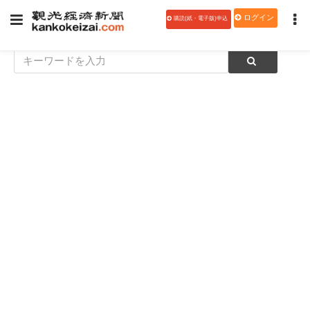
ログイン
購読(紙・電子版)申込