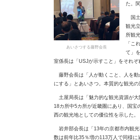
た。関
国土
観光
所観
「こ
あいさつする藤野会長
て」
室係長は「USJが示すこと」をそれぞ
藤野会長は「人が動くこと、人を動
にする」とあいさつ。本質的な観光の
土屋局長は「魅力的な観光資源が大阪
18カ所中5カ所が近畿圏にあり、国宝
西の観光地としての優位性を示した。
岩井部会長は「13年の京都市内観光
数は前年比35％増の113万人で同様