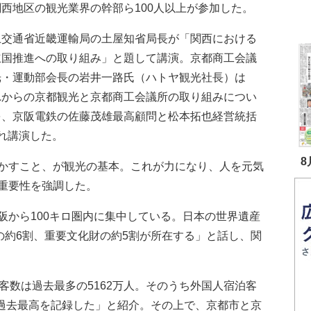
西地区の観光業界の幹部ら100人以上が参加した。
交通省近畿運輸局の土屋知省局長が「関西における
立国推進への取り組み」と題して講演。京都商工会議
光・運動部会長の岩井一路氏（ハトヤ観光社長）は
れからの京都観光と京都商工会議所の取り組みについ
を、京阪電鉄の佐藤茂雄最高顧問と松本拓也経営統括
れ講演した。
8
かすこと、が観光の基本。これが力になり、人を元気
重要性を強調した。
から100キロ圏内に集中している。日本の世界遺産
の約6割、重要文化財の約5割が所在する」と話し、関
客数は過去最多の5162万人。そのうち外国人宿泊客
に過去最高を記録した」と紹介。その上で、京都市と京