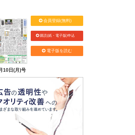
会員登録(無料)
購読(紙・電子版)申込
電子版を読む
月10日(月)号