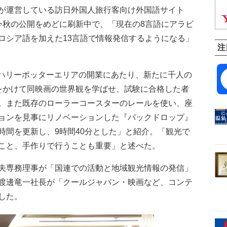
が運営している訪日外国人旅行客向け外国語サイト
」を、今秋の公開をめどに刷新中で、「現在の8言語にアラビ
ロシア語を加えた13言語で情報発信するようになる」
注
ハリーポッターエリアの開業にあたり、新たに千人の
をかけて同映画の世界観を学ばせ、試験に合格した者
。また既存のローラーコースターのレールを使い、座
ョンを見事にリノベーションした『バックドロップ』
時間を更新し、9時間40分とした」と紹介。「観光で
こと、手作りで行うことも重要」と述べた。
夫専務理事が「国連での活動と地域観光情報の発信」
渡邊竜一社長が「クールジャパン・映画など、コンテ
した。