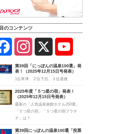
目のコンテンツ
Facebook
Instagram
X
YouTube
Channel
第39回「にっぽんの温泉100選」発
表！（2025年12月15日号発表）
1位草津、２位下呂、３位道後
2025年度「５つ星の宿」発表！
（2025年12月15日号発表）
最新の「人気温泉旅館ホテル250選」
「５つ星の宿」「５つ星の宿プラチ
ナ」は？
第39回にっぽんの温泉100選「投票