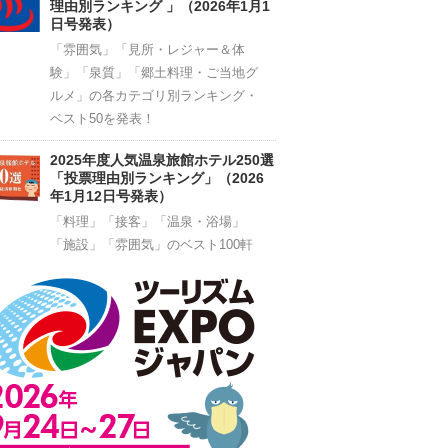
理由別ランキング 」（2026年1月1
日号発表）
「雰囲気」「見所・レジャー＆体
験」「泉質」「郷土料理・ご当地グ
ルメ」の各カテゴリ別ランキング・
ベスト50を発表！
2025年度人気温泉旅館ホテル250選
「投票理由別ランキング」（2026
年1月12日号発表）
「料理」「接客」「温泉・浴場」
「施設」「雰囲気」のベスト100軒