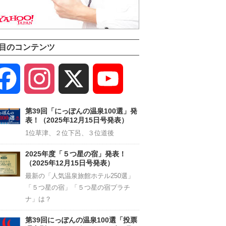
目のコンテンツ
Facebook
Instagram
X
YouTube
Channel
第39回「にっぽんの温泉100選」発
表！（2025年12月15日号発表）
1位草津、２位下呂、３位道後
2025年度「５つ星の宿」発表！
（2025年12月15日号発表）
最新の「人気温泉旅館ホテル250選」
「５つ星の宿」「５つ星の宿プラチ
ナ」は？
第39回にっぽんの温泉100選「投票