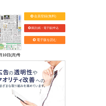
会員登録(無料)
購読(紙・電子版)申込
電子版を読む
月10日(月)号