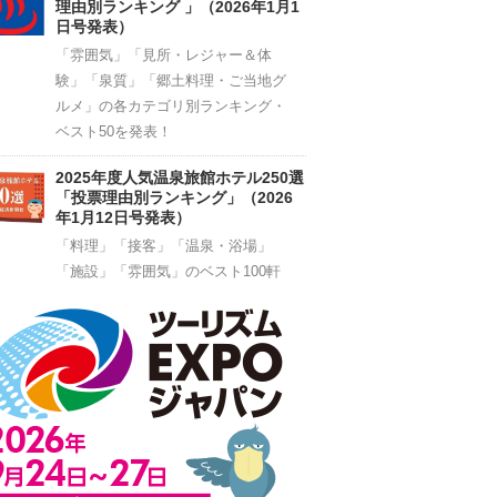
理由別ランキング 」（2026年1月1
日号発表）
「雰囲気」「見所・レジャー＆体
験」「泉質」「郷土料理・ご当地グ
ルメ」の各カテゴリ別ランキング・
ベスト50を発表！
2025年度人気温泉旅館ホテル250選
「投票理由別ランキング」（2026
年1月12日号発表）
「料理」「接客」「温泉・浴場」
「施設」「雰囲気」のベスト100軒