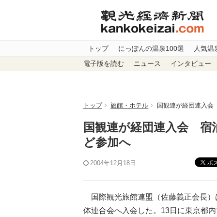
トップ
にっぽんの温泉100選
人気温
電子版を読む
ニュース
インタビュー
トップ
旅館・ホテル
国観連が経団連入会
国観連が経団連入会 宿
ど参加へ
ポ
2004年12月18日
国際観光旅館連盟（佐藤義正会長）は
体連合会へ入会した。13日に東京都