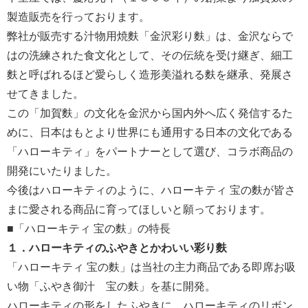
製造販売を行っております。
弊社が販売する汁物用焼麩「金沢彩り麩」は、金沢ならで
はの洗練された食文化として、その伝統を受け継ぎ、細工
麩と呼ばれるほど愛らしく造形美溢れる麩を継承、発展さ
せてきました。
この「加賀麩」の文化を金沢から国内外へ広く発信するた
めに、日本はもとより世界にも通用する日本の文化である
「ハローキティ」をパートナーとして選び、コラボ商品の
開発にいたりました。
今後はハローキティのように、ハローキティ 宝の麩が皆さ
まに愛される商品に育ってほしいと願っております。
■「ハローキティ 宝の麩」の特長
１．ハローキティのふやきとかわいい彩り麩
「ハローキティ 宝の麩」は当社の主力商品である即席お吸
い物「ふやき御汁 宝の麩」を基に開発。
ハローキティの形をしたふやきに、ハローキティのリボン