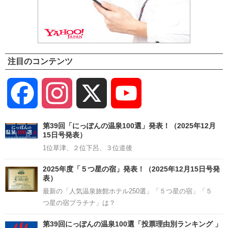
注目のコンテンツ
Facebook
Instagram
X
YouTube
Channel
第39回「にっぽんの温泉100選」発表！（2025年12月
15日号発表）
1位草津、２位下呂、３位道後
2025年度「５つ星の宿」発表！（2025年12月15日号発
表）
最新の「人気温泉旅館ホテル250選」「５つ星の宿」「５
つ星の宿プラチナ」は？
第39回にっぽんの温泉100選「投票理由別ランキング 」