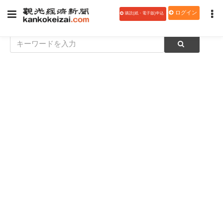
ログイン
購読(紙・電子版)申込