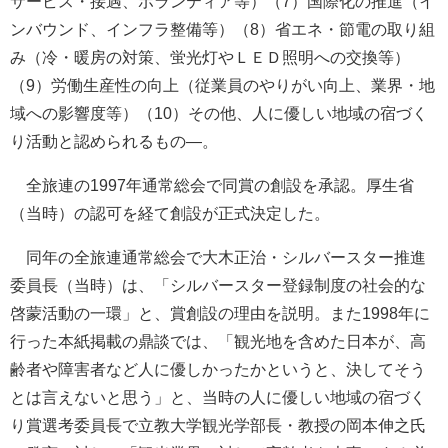
サービス・接遇、ボランティア等）（7）国際化の推進（イ
ンバウンド、インフラ整備等）（8）省エネ・節電の取り組
み（冷・暖房の対策、蛍光灯やＬＥＤ照明への交換等）
（9）労働生産性の向上（従業員のやりがい向上、業界・地
域への影響度等）（10）その他、人に優しい地域の宿づく
り活動と認められるもの―。
全旅連の1997年通常総会で同賞の創設を承認。厚生省
（当時）の認可を経て創設が正式決定した。
同年の全旅連通常総会で大木正治・シルバースター推進
委員長（当時）は、「シルバースター登録制度の社会的な
啓蒙活動の一環」と、賞創設の理由を説明。また1998年に
行った本紙掲載の鼎談では、「観光地を含めた日本が、高
齢者や障害者など人に優しかったかというと、決してそう
とは言えないと思う」と、当時の人に優しい地域の宿づく
り賞選考委員長で立教大学観光学部長・教授の岡本伸之氏