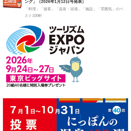
ング」（2026年1月12日号発表）
「料理」「接客」「温泉・浴場」「施設」「雰囲気」のベ
スト100軒