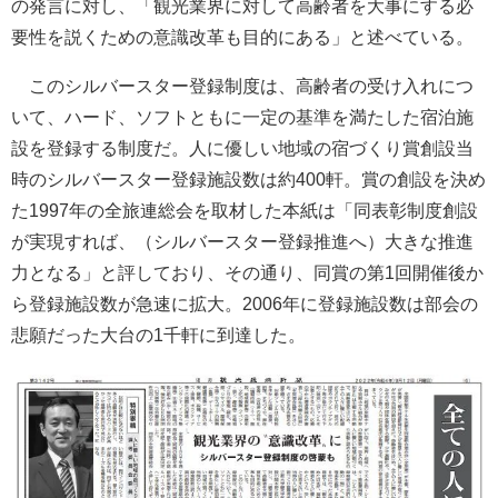
の発言に対し、「観光業界に対して高齢者を大事にする必
要性を説くための意識改革も目的にある」と述べている。
このシルバースター登録制度は、高齢者の受け入れにつ
いて、ハード、ソフトともに一定の基準を満たした宿泊施
設を登録する制度だ。人に優しい地域の宿づくり賞創設当
時のシルバースター登録施設数は約400軒。賞の創設を決め
た1997年の全旅連総会を取材した本紙は「同表彰制度創設
が実現すれば、（シルバースター登録推進へ）大きな推進
力となる」と評しており、その通り、同賞の第1回開催後か
ら登録施設数が急速に拡大。2006年に登録施設数は部会の
悲願だった大台の1千軒に到達した。