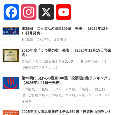
Facebook
Instagram
X
YouTube
Channel
第39回「にっぽんの温泉100選」発表！（2025年12月
15日号発表）
1位草津、２位下呂、３位道後
2025年度「５つ星の宿」発表！（2025年12月15日号発
表）
最新の「人気温泉旅館ホテル250選」「５つ星の宿」「５
つ星の宿プラチナ」は？
第39回にっぽんの温泉100選「投票理由別ランキング 」
（2026年1月1日号発表）
「雰囲気」「見所・レジャー＆体験」「泉質」「郷土料
理・ご当地グルメ」の各カテゴリ別ランキング・ベスト50
を発表！
2025年度人気温泉旅館ホテル250選「投票理由別ランキ