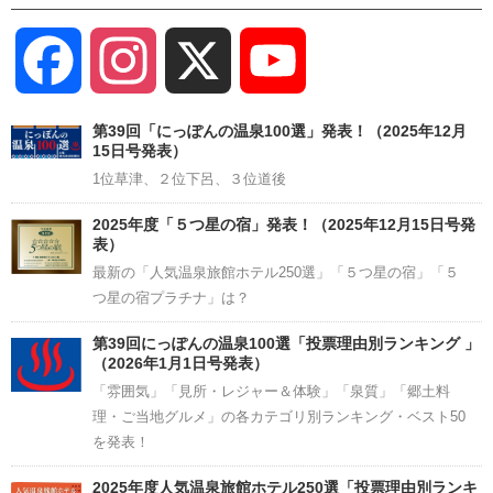
Facebook
Instagram
X
YouTube
Channel
第39回「にっぽんの温泉100選」発表！（2025年12月
15日号発表）
1位草津、２位下呂、３位道後
2025年度「５つ星の宿」発表！（2025年12月15日号発
表）
最新の「人気温泉旅館ホテル250選」「５つ星の宿」「５
つ星の宿プラチナ」は？
第39回にっぽんの温泉100選「投票理由別ランキング 」
（2026年1月1日号発表）
「雰囲気」「見所・レジャー＆体験」「泉質」「郷土料
理・ご当地グルメ」の各カテゴリ別ランキング・ベスト50
を発表！
2025年度人気温泉旅館ホテル250選「投票理由別ランキ