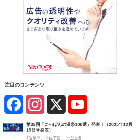
注目のコンテンツ
Facebook
Instagram
X
YouTube
Channel
第39回「にっぽんの温泉100選」発表！（2025年12月
15日号発表）
1位草津、２位下呂、３位道後