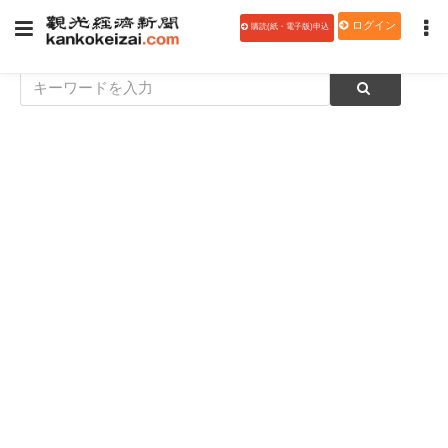
ログイン
購読(紙・電子版)申込