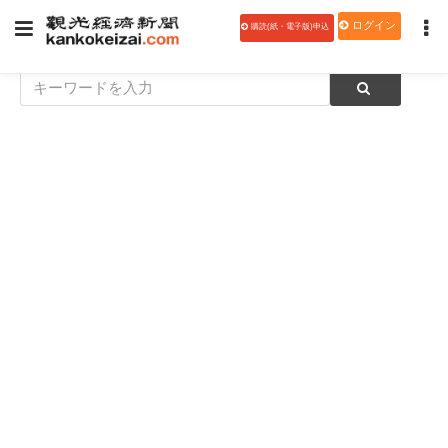
ログイン
購読(紙・電子版)申込