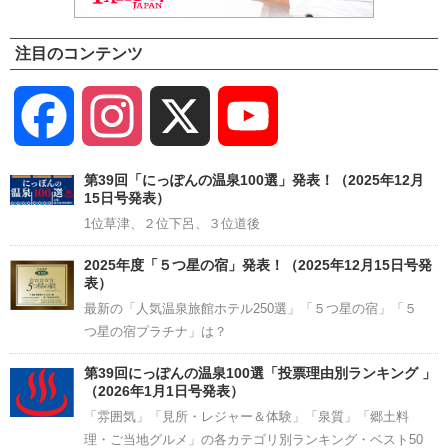
注目のコンテンツ
Facebook
Instagram
X
YouTube
Channel
第39回「にっぽんの温泉100選」発表！（2025年12月
15日号発表）
1位草津、２位下呂、３位道後
2025年度「５つ星の宿」発表！（2025年12月15日号発
表）
最新の「人気温泉旅館ホテル250選」「５つ星の宿」「５
つ星の宿プラチナ」は？
第39回にっぽんの温泉100選「投票理由別ランキング 」
（2026年1月1日号発表）
「雰囲気」「見所・レジャー＆体験」「泉質」「郷土料
理・ご当地グルメ」の各カテゴリ別ランキング・ベスト50