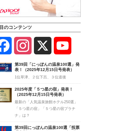
目のコンテンツ
Facebook
Instagram
X
YouTube
Channel
第39回「にっぽんの温泉100選」発
表！（2025年12月15日号発表）
1位草津、２位下呂、３位道後
2025年度「５つ星の宿」発表！
（2025年12月15日号発表）
最新の「人気温泉旅館ホテル250選」
「５つ星の宿」「５つ星の宿プラチ
ナ」は？
第39回にっぽんの温泉100選「投票