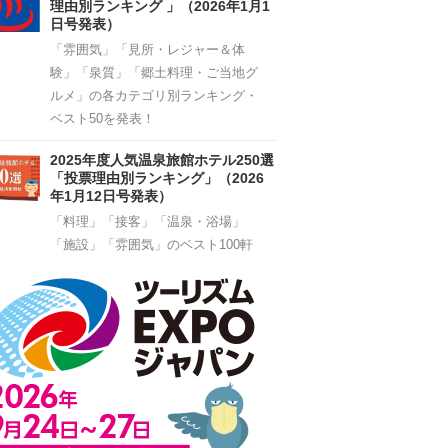
理由別ランキング 」（2026年1月1
日号発表）
「雰囲気」「見所・レジャー＆体
験」「泉質」「郷土料理・ご当地グ
ルメ」の各カテゴリ別ランキング・
ベスト50を発表！
2025年度人気温泉旅館ホテル250選
「投票理由別ランキング」（2026
年1月12日号発表）
「料理」「接客」「温泉・浴場」
「施設」「雰囲気」のベスト100軒