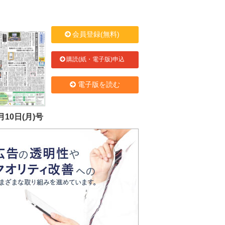
会員登録(無料)
購読(紙・電子版)申込
電子版を読む
月10日(月)号