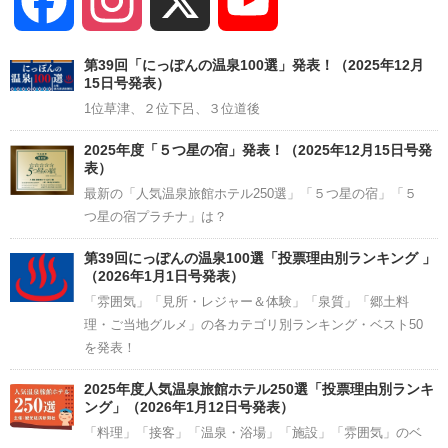
Facebook
Instagram
X
YouTube
Channel
第39回「にっぽんの温泉100選」発表！（2025年12月
15日号発表）
1位草津、２位下呂、３位道後
2025年度「５つ星の宿」発表！（2025年12月15日号発
表）
最新の「人気温泉旅館ホテル250選」「５つ星の宿」「５
つ星の宿プラチナ」は？
第39回にっぽんの温泉100選「投票理由別ランキング 」
（2026年1月1日号発表）
「雰囲気」「見所・レジャー＆体験」「泉質」「郷土料
理・ご当地グルメ」の各カテゴリ別ランキング・ベスト50
を発表！
2025年度人気温泉旅館ホテル250選「投票理由別ランキ
ング」（2026年1月12日号発表）
「料理」「接客」「温泉・浴場」「施設」「雰囲気」のベ