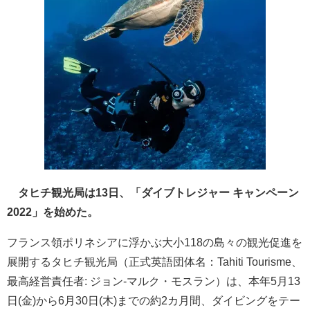
タヒチ観光局は13日、「ダイブトレジャー キャンペーン
2022」を始めた。
フランス領ポリネシアに浮かぶ大小118の島々の観光促進を
展開するタヒチ観光局（正式英語団体名：Tahiti Tourisme、
最高経営責任者: ジョン-マルク・モスラン）は、本年5月13
日(金)から6月30日(木)までの約2カ月間、ダイビングをテー