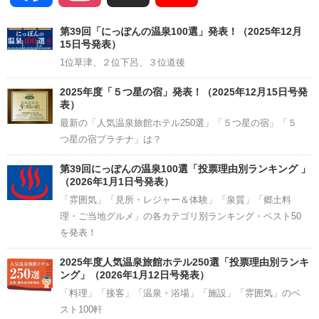
Channel
第39回「にっぽんの温泉100選」発表！（2025年12月
15日号発表）
1位草津、２位下呂、３位道後
2025年度「５つ星の宿」発表！（2025年12月15日号発
表）
最新の「人気温泉旅館ホテル250選」「５つ星の宿」「５
つ星の宿プラチナ」は？
第39回にっぽんの温泉100選「投票理由別ランキング 」
（2026年1月1日号発表）
「雰囲気」「見所・レジャー＆体験」「泉質」「郷土料
理・ご当地グルメ」の各カテゴリ別ランキング・ベスト50
を発表！
2025年度人気温泉旅館ホテル250選「投票理由別ランキ
ング」（2026年1月12日号発表）
「料理」「接客」「温泉・浴場」「施設」「雰囲気」のベ
スト100軒