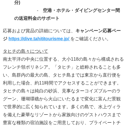
分
‐
空港・ホテル・ダイビングセンター間
の送迎料金のサポート
応募および賞品の詳細については、
キャンペーン応募ペー
ジ
https://dive.tahititourisme.jp/
をご確認ください。
タヒチの島々について
南太平洋の中央に位置する、大小118の島々から構成される
フレンチ領ポリネシア。「タヒチ」と総称されることも多
い、島群内の最大の島、タヒチ島までは東京から直行便を
利用した場合、約11時間でアクセスすることができます。
タヒチの島々は純白の砂浜、見事なターコイズブルーのラ
グーン、珊瑚環礁から火山にいたるまで変化に富んだ景観
で世界的に広く知られています。多くの島で、水上ヴィラ
を備えた豪華なリゾートから家族向けのゲストハウスまで
豊富な種類の宿泊施設をご用意しており、プライベートチ