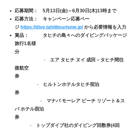
応募期間： 5月13日(金)～6月30日(木)13時まで
応募方法： キャンペーン応募ペー
ジ
https://dive.tahititourisme.jp/
から必要情報を入力
賞品： タヒチの島々へのダイビングパッケージ
旅行1名様
分
‐
エア タヒチ ヌイ 成田－タヒチ間往
復航空
券
‐
ヒルトンホテルタヒチ宿泊
券
‐
マナバ モーレア ビーチ リゾート＆ス
パ ホテル宿泊
券
‐
トップダイブ社のダイビング回数券(4回