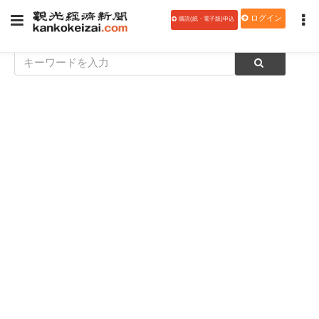
ログイン
購読(紙・電子版)申込