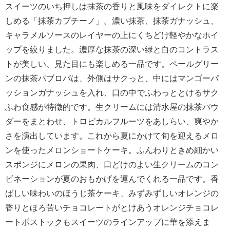
スイーツのいち押しは抹茶の香りと風味をダイレクトに楽
しめる「抹茶カプチーノ」。濃い抹茶、抹茶ガナッシュ、
キャラメルソースのレイヤーの上にくちどけ軽やかなホイ
ップを絞りました。濃厚な抹茶の深い緑と白のコントラス
トが美しい、見た目にも楽しめる一品です。ペールグリー
ンの抹茶パブロバは、外側はサクっと、中にはマンゴーパ
ッションガナッシュを入れ、口の中でふわっととけるサク
ふわ食感が特徴的です。生クリームには清水屋の抹茶パウ
ダーをまとわせ、トロピカルフルーツをあしらい、爽やか
さを演出しています。これから夏にかけて旬を迎えるメロ
ンを使ったメロンショートケーキ。ふんわりときめ細かい
スポンジにメロンの果肉、口どけのよい生クリームのコン
ビネーションが夏のおもかげを運んでくれる一品です。香
ばしい味わいのほうじ茶ケーキ、みずみずしいオレンジの
香りとほろ苦いチョコレートがとけあうオレンジチョコレ
ートボストックもスイーツのラインアップに華を添えま