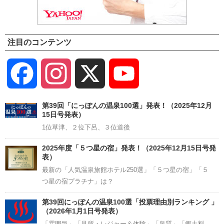
注目のコンテンツ
Facebook
Instagram
X
YouTube
Channel
第39回「にっぽんの温泉100選」発表！（2025年12月
15日号発表）
1位草津、２位下呂、３位道後
2025年度「５つ星の宿」発表！（2025年12月15日号発
表）
最新の「人気温泉旅館ホテル250選」「５つ星の宿」「５
つ星の宿プラチナ」は？
第39回にっぽんの温泉100選「投票理由別ランキング 」
（2026年1月1日号発表）
「雰囲気」「見所・レジャー＆体験」「泉質」「郷土料