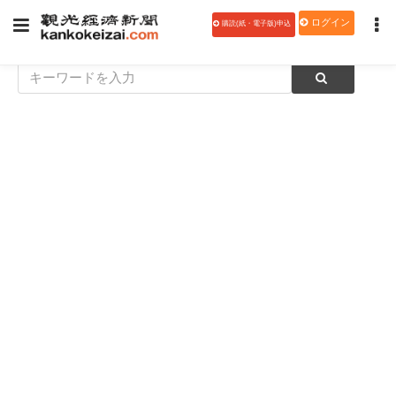
ログイン
購読(紙・電子版)申込