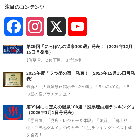
注目のコンテンツ
Facebook
Instagram
X
YouTube
Channel
第39回「にっぽんの温泉100選」発表！（2025年12月
15日号発表）
1位草津、２位下呂、３位道後
2025年度「５つ星の宿」発表！（2025年12月15日号発
表）
最新の「人気温泉旅館ホテル250選」「５つ星の宿」「５
つ星の宿プラチナ」は？
第39回にっぽんの温泉100選「投票理由別ランキング 」
（2026年1月1日号発表）
「雰囲気」「見所・レジャー＆体験」「泉質」「郷土料
理・ご当地グルメ」の各カテゴリ別ランキング・ベスト50
を発表！