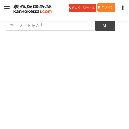
ログイン
購読(紙・電子版)申込