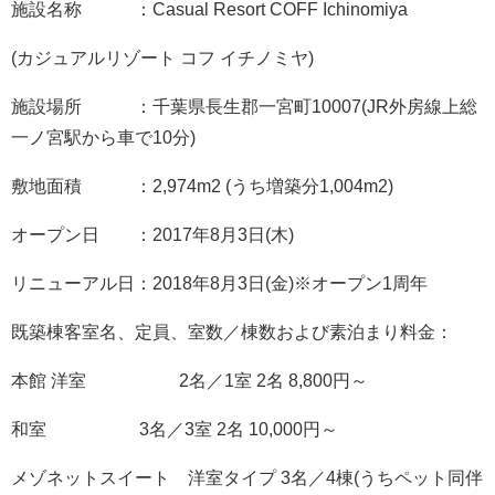
施設名称 ：Casual Resort COFF Ichinomiya
(カジュアルリゾート コフ イチノミヤ)
施設場所 ：千葉県長生郡一宮町10007(JR外房線上総
一ノ宮駅から車で10分)
敷地面積 ：2,974m2 (うち増築分1,004m2)
オープン日 ：2017年8月3日(木)
リニューアル日：2018年8月3日(金)※オープン1周年
既築棟客室名、定員、室数／棟数および素泊まり料金：
本館 洋室 2名／1室 2名 8,800円～
和室 3名／3室 2名 10,000円～
メゾネットスイート 洋室タイプ 3名／4棟(うちペット同伴