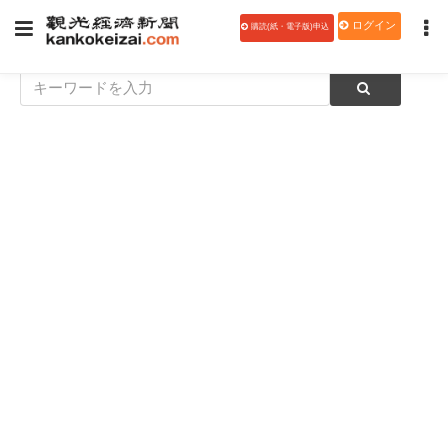
ログイン
購読(紙・電子版)申込