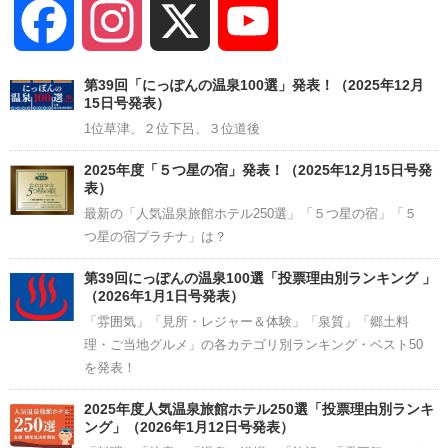
Facebook
Instagram
X
YouTube
Channel
第39回「にっぽんの温泉100選」発表！（2025年12月
15日号発表）
1位草津、２位下呂、３位道後
2025年度「５つ星の宿」発表！（2025年12月15日号発
表）
最新の「人気温泉旅館ホテル250選」「５つ星の宿」「５
つ星の宿プラチナ」は？
第39回にっぽんの温泉100選「投票理由別ランキング 」
（2026年1月1日号発表）
「雰囲気」「見所・レジャー＆体験」「泉質」「郷土料
理・ご当地グルメ」の各カテゴリ別ランキング・ベスト50
を発表！
2025年度人気温泉旅館ホテル250選「投票理由別ランキ
ング」（2026年1月12日号発表）