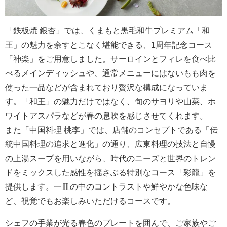
「鉄板焼 銀杏」では、くまもと黒毛和牛プレミアム「和
王」の魅力を余すとこなく堪能できる、1周年記念コース
「神楽」をご用意しました。サーロインとフィレを食べ比
べるメインディッシュや、通常メニューにはないもも肉を
使った一品などが含まれており贅沢な構成になっていま
す。「和王」の魅力だけではなく、旬のサヨリや山菜、ホ
ワイトアスパラなどが春の息吹を感じさせてくれます。
また「中国料理 桃李」では、店舗のコンセプトである「伝
統中国料理の追求と進化」の通り、広東料理の技法と自慢
の上湯スープを用いながら、時代のニーズと世界のトレン
ドをミックスした感性を揺さぶる特別なコース「彩龍」を
提供します。一皿の中のコントラストや鮮やかな色味な
ど、視覚でもお楽しみいただけるコースです。
シェフの手業が光る春色のプレートを囲んで、ご家族やご