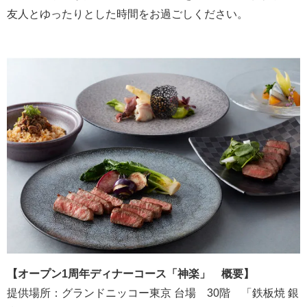
友人とゆったりとした時間をお過ごしください。
【
オープン1周年
ディナー
コース
「
神楽
」 概要】
提供場所：グランドニッコー東京 台場 30階 「鉄板焼 銀