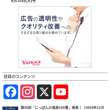
8月10日(月)号
注目のコンテンツ
Facebook
Instagram
X
YouTube
Channel
第39回「にっぽんの温泉100選」発表！（2025年12月