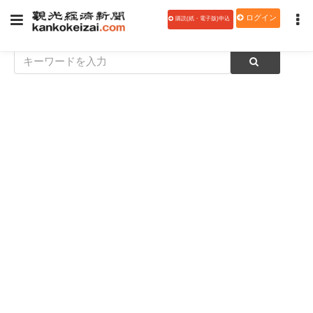
ログイン
購読(紙・電子版)申込