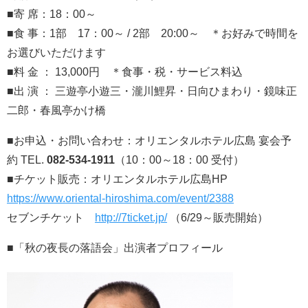
■寄 席：18：00～
■食 事：1部 17：00～ / 2部 20:00～ ＊お好みで時間を
お選びいただけます
■料 金 ： 13,000円 ＊食事・税・サービス料込
■出 演 ： 三遊亭小遊三・瀧川鯉昇・日向ひまわり・鏡味正
二郎・春風亭かけ橋
■お申込・お問い合わせ：オリエンタルホテル広島 宴会予
約 TEL.
082-534-1911
（10：00～18：00 受付）
■チケット販売：オリエンタルホテル広島HP
https://www.oriental-hiroshima.com/event/2388
セブンチケット
http://7ticket.jp/
（6/29～販売開始）
■「秋の夜長の落語会」出演者プロフィール