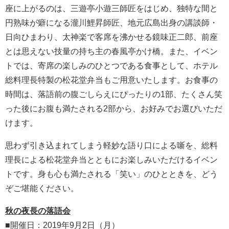
座に上がるのは、三遊亭小遊三師匠をはじめ、独特な間と
円熟味が癖になる瀧川鯉昇師匠、地元広島出身の講談師・
日向ひまわり、太神楽で客席を沸かせる鏡味正二郎、前座
とは思えない技量の持ち主の春風亭かけ橋。また、イベン
トでは、寄席の楽しみのひとつである食事として、ホテル
総料理長特製の松花堂弁当もご用意いたします。お食事の
時間は、落語前の腹ごしらえにぴったりの1部、たくさん笑
った後にお腹も満たされる2部から、お好みでお選びいただ
けます。
思わず引き込まれてしまう軽妙な語り口による噺を、総料
理長による松花堂弁当とともにお楽しみいただけるイベン
トです。身も心も満たされる「笑い」のひとときを、どう
ぞご堪能ください。
秋の夜長の落語会
■開催日：2019年9月2日（月）