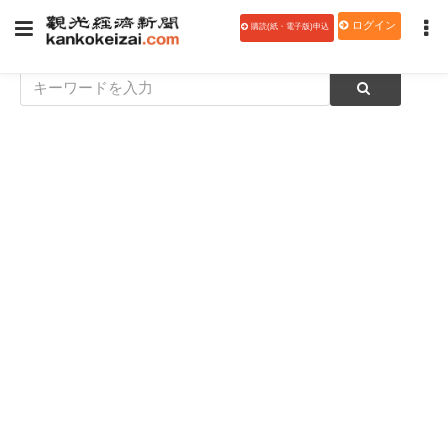
ログイン
購読(紙・電子版)申込