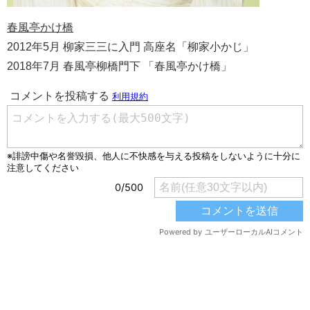
春風亭かけ橋
2012年5月 柳家三三に入門 高座名「柳家小かじ」
2018年7月 春風亭柳橋門下 「春風亭かけ橋」