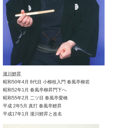
瀧川鯉昇
昭和50年4月 8代目 小柳枝入門 春風亭柳若
昭和52年1月 春風亭柳昇門下へ
昭和55年2月 二ツ目 春風亭愛橋
平成 2年5月 真打 春風亭鯉昇
平成17年1月 瀧川鯉昇と改名