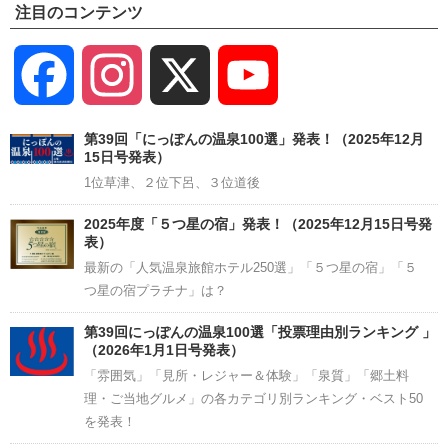
注目のコンテンツ
Facebook
Instagram
X
YouTube
Channel
第39回「にっぽんの温泉100選」発表！（2025年12月
15日号発表）
1位草津、２位下呂、３位道後
2025年度「５つ星の宿」発表！（2025年12月15日号発
表）
最新の「人気温泉旅館ホテル250選」「５つ星の宿」「５
つ星の宿プラチナ」は？
第39回にっぽんの温泉100選「投票理由別ランキング 」
（2026年1月1日号発表）
「雰囲気」「見所・レジャー＆体験」「泉質」「郷土料
理・ご当地グルメ」の各カテゴリ別ランキング・ベスト50
を発表！