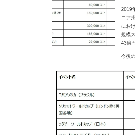
201
ニア州
にお
規模
43
今後