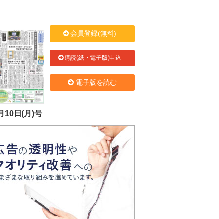
会員登録(無料)
購読(紙・電子版)申込
電子版を読む
月10日(月)号