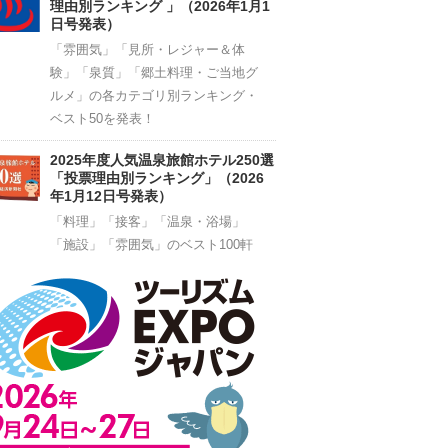
理由別ランキング 」（2026年1月1
日号発表）
「雰囲気」「見所・レジャー＆体
験」「泉質」「郷土料理・ご当地グ
ルメ」の各カテゴリ別ランキング・
ベスト50を発表！
2025年度人気温泉旅館ホテル250選
「投票理由別ランキング」（2026
年1月12日号発表）
「料理」「接客」「温泉・浴場」
「施設」「雰囲気」のベスト100軒