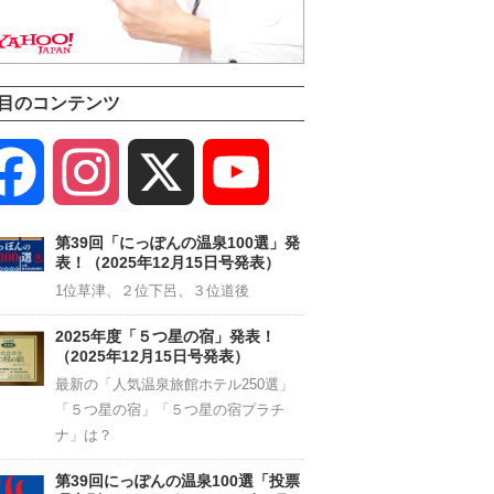
目のコンテンツ
Facebook
Instagram
X
YouTube
Channel
第39回「にっぽんの温泉100選」発
表！（2025年12月15日号発表）
1位草津、２位下呂、３位道後
2025年度「５つ星の宿」発表！
（2025年12月15日号発表）
最新の「人気温泉旅館ホテル250選」
「５つ星の宿」「５つ星の宿プラチ
ナ」は？
第39回にっぽんの温泉100選「投票