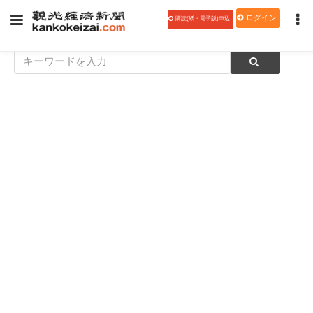
ログイン
購読(紙・電子版)申込