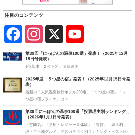
注目のコンテンツ
Facebook
Instagram
X
YouTube
Channel
第39回「にっぽんの温泉100選」発表！（2025年12月
15日号発表）
1位草津、２位下呂、３位道後
2025年度「５つ星の宿」発表！（2025年12月15日号発
表）
最新の「人気温泉旅館ホテル250選」「５つ星の宿」「５
つ星の宿プラチナ」は？
第39回にっぽんの温泉100選「投票理由別ランキング 」
（2026年1月1日号発表）
「雰囲気」「見所・レジャー＆体験」「泉質」「郷土料
理・ご当地グルメ」の各カテゴリ別ランキング・ベスト50