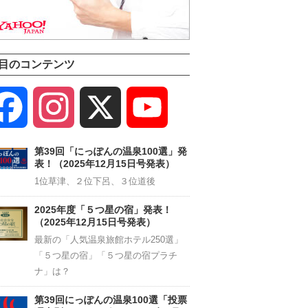
目のコンテンツ
Facebook
Instagram
X
YouTube
Channel
第39回「にっぽんの温泉100選」発
表！（2025年12月15日号発表）
1位草津、２位下呂、３位道後
2025年度「５つ星の宿」発表！
（2025年12月15日号発表）
最新の「人気温泉旅館ホテル250選」
「５つ星の宿」「５つ星の宿プラチ
ナ」は？
第39回にっぽんの温泉100選「投票