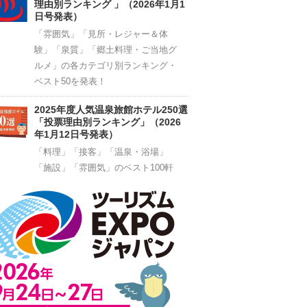
理由別ランキング 」（2026年1月1
日号発表）
「雰囲気」「見所・レジャー＆体
験」「泉質」「郷土料理・ご当地グ
ルメ」の各カテゴリ別ランキング・
ベスト50を発表！
2025年度人気温泉旅館ホテル250選
「投票理由別ランキング」（2026
年1月12日号発表）
「料理」「接客」「温泉・浴場」
「施設」「雰囲気」のベスト100軒