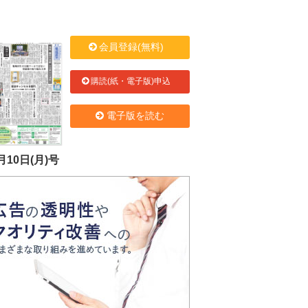
会員登録(無料)
購読(紙・電子版)申込
電子版を読む
月10日(月)号