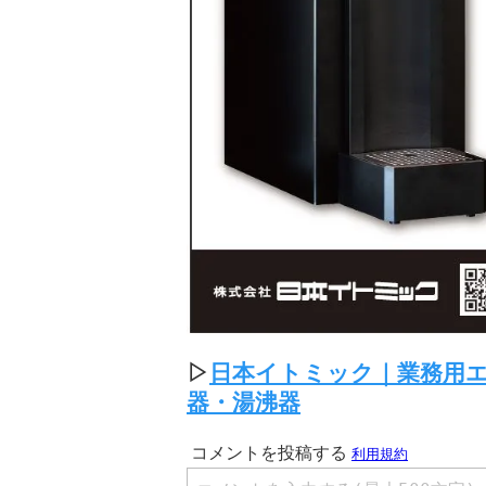
▷
日本イトミック｜業務用
器・湯沸器