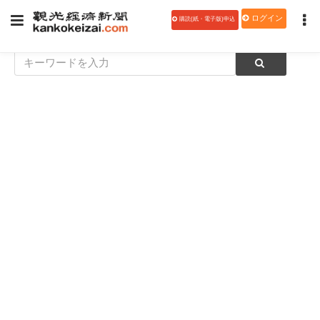
ログイン
購読(紙・電子版)申込