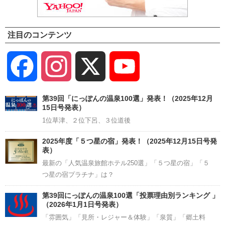
注目のコンテンツ
Facebook
Instagram
X
YouTube
Channel
第39回「にっぽんの温泉100選」発表！（2025年12月
15日号発表）
1位草津、２位下呂、３位道後
2025年度「５つ星の宿」発表！（2025年12月15日号発
表）
最新の「人気温泉旅館ホテル250選」「５つ星の宿」「５
つ星の宿プラチナ」は？
第39回にっぽんの温泉100選「投票理由別ランキング 」
（2026年1月1日号発表）
「雰囲気」「見所・レジャー＆体験」「泉質」「郷土料