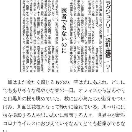
風はまだ冷たく感じるものの、空は光にあふれ、どこに
でもありそうな穏やかな春の一日。オフィスからぼんやり
と目黒川の桜を眺めていた。枝には小鳥たちが新芽をつい
ばみ、川面は花筏となって静かに流れている。川べりには
桜を撮影する人や思い思いに散策する人々。世界中が新型
コロナウイルスにおびえているなんてとても想像ができな
い。