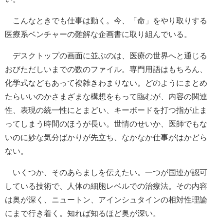
こんなときでも仕事は動く。今、「命」をやり取りする
医療系ベンチャーの難解な企画書に取り組んでいる。
デスクトップの画面に並ぶのは、医療の世界へと通じる
おびただしいまでの数のファイル。専門用語はもちろん、
化学式などもあって複雑きわまりない。どのようにまとめ
たらいいのかさまざまな構想をもって臨むが、内容の関連
性、表現の統一性にとまどい、キーボードを打つ指が止ま
ってしまう時間のほうが長い。世情のせいか、医師でもな
いのに妙な気分ばかりが先立ち、なかなか仕事がはかどら
ない。
いくつか、そのあらましを伝えたい。一つが国連が認可
している技術で、人体の細胞レベルでの治療法。その内容
は奥が深く、ニュートン、アインシュタインの相対性理論
にまで行き着く。知れば知るほど奥が深い。