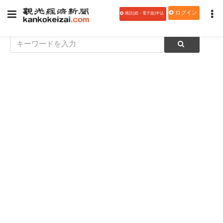
ログイン
購読(紙・電子版)申込