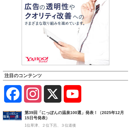
注目のコンテンツ
Facebook
Instagram
X
YouTube
Channel
第39回「にっぽんの温泉100選」発表！（2025年12月
15日号発表）
1位草津、２位下呂、３位道後