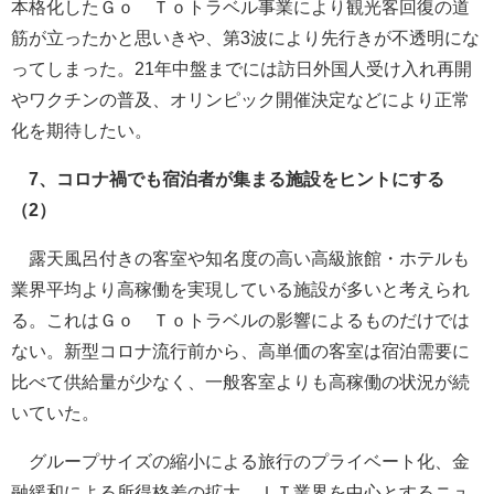
本格化したＧｏ Ｔｏトラベル事業により観光客回復の道
筋が立ったかと思いきや、第3波により先行きが不透明にな
ってしまった。21年中盤までには訪日外国人受け入れ再開
やワクチンの普及、オリンピック開催決定などにより正常
化を期待したい。
7、コロナ禍でも宿泊者が集まる施設をヒントにする
（2）
露天風呂付きの客室や知名度の高い高級旅館・ホテルも
業界平均より高稼働を実現している施設が多いと考えられ
る。これはＧｏ Ｔｏトラベルの影響によるものだけでは
ない。新型コロナ流行前から、高単価の客室は宿泊需要に
比べて供給量が少なく、一般客室よりも高稼働の状況が続
いていた。
グループサイズの縮小による旅行のプライベート化、金
融緩和による所得格差の拡大、ＩＴ業界を中心とするニュ