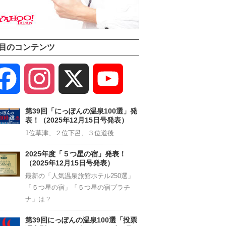
目のコンテンツ
Facebook
Instagram
X
YouTube
Channel
第39回「にっぽんの温泉100選」発
表！（2025年12月15日号発表）
1位草津、２位下呂、３位道後
2025年度「５つ星の宿」発表！
（2025年12月15日号発表）
最新の「人気温泉旅館ホテル250選」
「５つ星の宿」「５つ星の宿プラチ
ナ」は？
第39回にっぽんの温泉100選「投票