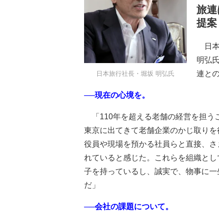
旅連
提案
日本
明弘
連と
日本旅行社長・堀坂 明弘氏
──現在の心境を。
「110年を超える老舗の経営を担う
東京に出てきて老舗企業のかじ取りを
役員や現場を預かる社員らと直接、さ
れていると感じた。これらを組織とし
子を持っているし、誠実で、物事に一
だ」
──会社の課題について。