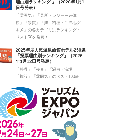
理由別ランキング 」（2026年1月1
日号発表）
「雰囲気」「見所・レジャー＆体
験」「泉質」「郷土料理・ご当地グ
ルメ」の各カテゴリ別ランキング・
ベスト50を発表！
2025年度人気温泉旅館ホテル250選
「投票理由別ランキング」（2026
年1月12日号発表）
「料理」「接客」「温泉・浴場」
「施設」「雰囲気」のベスト100軒