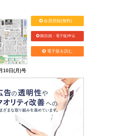
会員登録(無料)
購読(紙・電子版)申込
電子版を読む
月10日(月)号