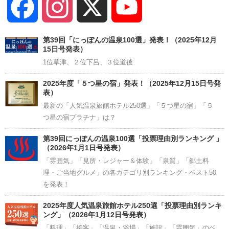
Facebook
Instagram
X
YouTube
Channel
第39回「にっぽんの温泉100選」発表！（2025年12月
15日号発表）
1位草津、２位下呂、３位道後
2025年度「５つ星の宿」発表！（2025年12月15日号発
表）
最新の「人気温泉旅館ホテル250選」「５つ星の宿」「５
つ星の宿プラチナ」は？
第39回にっぽんの温泉100選「投票理由別ランキング 」
（2026年1月1日号発表）
「雰囲気」「見所・レジャー＆体験」「泉質」「郷土料
理・ご当地グルメ」の各カテゴリ別ランキング・ベスト50
を発表！
2025年度人気温泉旅館ホテル250選「投票理由別ランキ
ング」（2026年1月12日号発表）
「料理」「接客」「温泉・浴場」「施設」「雰囲気」のベ