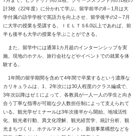
7月まで。ビクトリア州の2校、クイーンズランド州の1校の
計3校（22年度）に分かれて学ぶ。留学前半の8～1月は大
学付属の語学学校で英語力を向上させ、留学後半の2～7月
に大学の授業を受講する。ＩＥＬＴＳ6.0以上であれば、前
半も後半も大学の授業を学ぶことができる。
また、留学中には通算1カ月超のインターンシップを実
施。現地のホテル、旅行会社などやイベントでの就業を体
験する。
1年間の留学期間を含めて4年間で卒業するという濃厚な
カリキュラムは、1、2年次には30人程度のクラス編成で、
3年次以降はゼミによって、各教員が一人一人の学生と向き
合う丁寧な指導が可能な少人数担任制によって支えられて
いる。観光学ゼミナールは3年次後半から開始。地域活性
化、観光者行動、異文化理解、観光経営学、統計分析、観
光まちづくり、ホテルマネジメント、新規事業構想などを