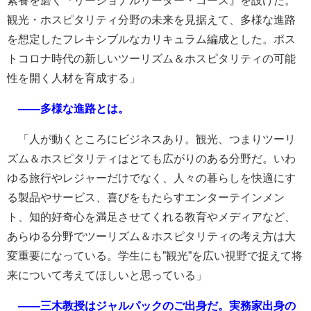
素養を磨く『リージョナルリーダー・コース』を設けた。
観光・ホスピタリティ分野の未来を見据えて、多様な進路
を想定したフレキシブルなカリキュラム編成とした。ポス
トコロナ時代の新しいツーリズム＆ホスピタリティの可能
性を開く人材を育成する」
――多様な進路とは。
「人が動くところにビジネスあり。観光、つまりツーリ
ズム＆ホスピタリティはとても広がりのある分野だ。いわ
ゆる旅行やレジャーだけでなく、人々の暮らしを快適にす
る製品やサービス、喜びをもたらすエンターテインメン
ト、知的好奇心を満足させてくれる教育やメディアなど、
あらゆる分野でツーリズム＆ホスピタリティの考え方は大
変重要になっている。学生にも”観光”を広い視野で捉えて将
来について考えてほしいと思っている」
――三木教授はジャルパックのご出身だ。実務家出身の