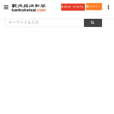
ログイン
購読(紙・電子版)申込