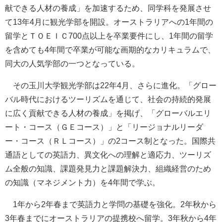
献できる人材の養成」を加速するため、同学科を発展させ
て13年4月に観光学部を開設。オーストラリアへの1年間の
留学とＴＯＥＩＣ700点以上を卒業要件にし、1年間の留学
を含めても4年間で卒業が可能な画期的なカリキュラムで、
同大の人気学部の一つとなっている。
その玉川大学観光学部は22年4月、さらに進化。「グロー
バル時代におけるツーリズムを通じて、社会の持続的発展
に広く貢献できる人材の養成」を掲げ、「グローバルエリ
ート・コース（ＧＥコース）」と「リージョナルリーダ
ー・コース（ＲＬコース）」の2コース制となった。国際共
通語としての英語力、異文化への理解と適応力、ツーリズ
ム全般の知識、課題発見力と課題解決力、組織経営のため
の知識（マネジメント力）を4年間で学ぶ。
1年から2年春まで英語力と学問の基礎を強化。2年秋から
3年春までにオーストラリアの提携校へ留学。3年秋から4年