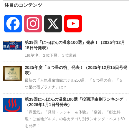
注目のコンテンツ
Facebook
Instagram
X
YouTube
Channel
第39回「にっぽんの温泉100選」発表！（2025年12月
15日号発表）
1位草津、２位下呂、３位道後
2025年度「５つ星の宿」発表！（2025年12月15日号発
表）
最新の「人気温泉旅館ホテル250選」「５つ星の宿」「５
つ星の宿プラチナ」は？
第39回にっぽんの温泉100選「投票理由別ランキング 」
（2026年1月1日号発表）
「雰囲気」「見所・レジャー＆体験」「泉質」「郷土料
理・ご当地グルメ」の各カテゴリ別ランキング・ベスト50
を発表！