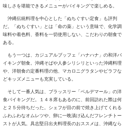
味しさを堪能できるメニューがバイキングで楽しめる。
沖縄伝統料理を中心とした「ぬちぐすい定食」も評判
だ。「ぬちぐすい」とは「命の薬」という意味で、化学調
味料や着色料、香料を一切使用しない、こだわりの朝食で
ある。
もう一つは、カジュアルブッフェ「ハナハナ」の和洋バ
イキング朝食。沖縄そばや人参シリシリといった沖縄料理
や、洋朝食の定番料理の他、マカロニグラタンやピラフな
どキッズメニューも充実している。
そして一番人気は、ブラッスリー「ベルデマール」の洋
食バイキングだ。１４８席もあるのに、前回訪れた際は何
と２５分待ちだった。シェフが目の前で焼き上げてくれる
ふわふわなオムレツや、卵に一晩漬け込んだフレンチトー
ストが人気。具志堅日出夫料理長のおススメは、沖縄なら