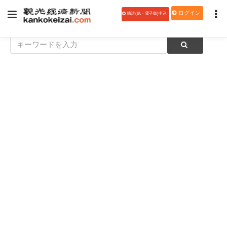
ログイン
購読(紙・電子版)申込