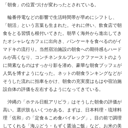
「朝食」の位置づけが変わったとされている。
輪番停電などの影響で生活時間帯が早めにシフトし、
「朝活」という言葉も生まれた。それに伴い、飲食店で朝
食をとる習慣も根付いてきた。朝早く海外から進出してき
たオシャレなカフェに出向き、パンケーキを食べるのがイ
マドキの流行り。当然宿泊施設の朝食への期待感もハード
ルが高くなり、コンチネンタルブレックファーストのよう
に簡素なものはすっかり影を潜め、豪華な朝食ブッフェが
人気を博すようになった。ネットの朝食ランキングなどが
そうした流れに拍車をかけ、朝食の充実度はもはや宿泊施
設自体の評価を左右するようになってきている。
沖縄の「ホテル日航アリビラ」はそうした朝食の評価が
高い。選択肢もいくつかある。まずは、日本料理・琉球料
理「佐和」の「定食＆こめ食バイキング」。目の前で調理
してくれる「海ぶどう・もずく醤油ご飯」など、お米の美