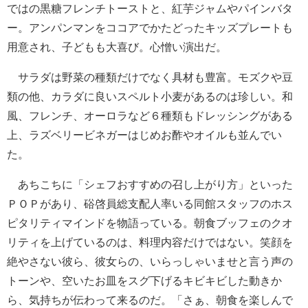
ではの黒糖フレンチトーストと、紅芋ジャムやパインバタ
ー。アンパンマンをココアでかたどったキッズプレートも
用意され、子どもも大喜び。心憎い演出だ。
サラダは野菜の種類だけでなく具材も豊富。モズクや豆
類の他、カラダに良いスペルト小麦があるのは珍しい。和
風、フレンチ、オーロラなど６種類もドレッシングがある
上、ラズベリービネガーはじめお酢やオイルも並んでい
た。
あちこちに「シェフおすすめの召し上がり方」といった
ＰＯＰがあり、硲啓員総支配人率いる同館スタッフのホス
ピタリティマインドを物語っている。朝食ブッフェのクオ
リティを上げているのは、料理内容だけではない。笑顔を
絶やさない彼ら、彼女らの、いらっしゃいませと言う声の
トーンや、空いたお皿をスグ下げるキビキビした動きか
ら、気持ちが伝わって来るのだ。「さぁ、朝食を楽しんで