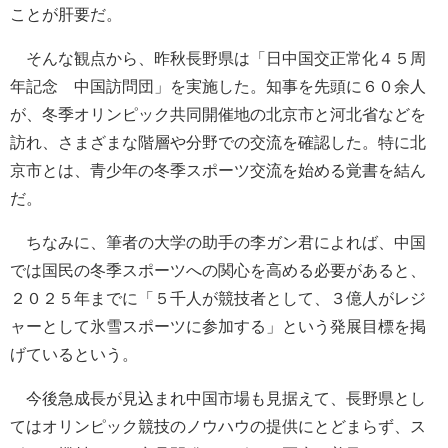
ことが肝要だ。
そんな観点から、昨秋長野県は「日中国交正常化４５周
年記念 中国訪問団」を実施した。知事を先頭に６０余人
が、冬季オリンピック共同開催地の北京市と河北省などを
訪れ、さまざまな階層や分野での交流を確認した。特に北
京市とは、青少年の冬季スポーツ交流を始める覚書を結ん
だ。
ちなみに、筆者の大学の助手の李ガン君によれば、中国
では国民の冬季スポーツへの関心を高める必要があると、
２０２５年までに「５千人が競技者として、３億人がレジ
ャーとして氷雪スポーツに参加する」という発展目標を掲
げているという。
今後急成長が見込まれ中国市場も見据えて、長野県とし
てはオリンピック競技のノウハウの提供にとどまらず、ス