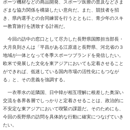
ポーツ機材などの商品開発、スポーツ医療の普及などさま
ざまな協力関係を構築したい意向だ。また、競技者を招
き、県内選手との合同練習を行うとともに、青少年のスキ
ー教育旅行を誘致する計画だ。
今回の訪中の窓口として尽力した長野県国際担当部長・
大月良則さんは「平昌がある江原道と長野県、河北省の３
地域が一体となって冬季スポーツブランドを発信したい。
欧米で発展した文化を東アジアにおいても定着させること
ができれば、低迷している国内市場の活性化にもつなが
る」と、その意義を強調する。
一衣帯水の近隣国、日中韓が相互理解に根差した奥深い
交流を各界各層でしっかりと定着させることは、政治的に
不安定な東アジアにおいて喫緊の課題だ。そのためにも、
今回の長野県の訪問を具体的な行動に確実につなげていき
たい。