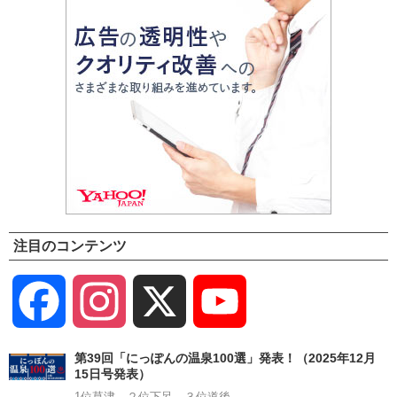
注目のコンテンツ
Facebook
Instagram
X
YouTube
Channel
第39回「にっぽんの温泉100選」発表！（2025年12月
15日号発表）
1位草津、２位下呂、３位道後