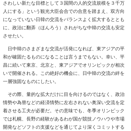
さわしい新たな目標として３国間の人的交流規模を３千万
人にする」という観光大臣会合での合意を踏まえ、双方向
になっていない日韓の交流をバランスよく拡大するととも
に、政治に翻弄（ほんろう）されがちな中韓の交流も安定
させたい。
日中韓のさまざまな交流が活発になれば、東アジアの平
和が確固たるものになることは言うまでもない。幸い、平
昌に続いて東京、北京と、東アジアでオリンピックが相次
いで開催される。この絶好の機会に、日中韓の交流の絆を
一層強固なものにしたい。
その際、量的な拡大だけに目を向けるのではなく、政治
情勢や為替などの経済情勢に左右されない奥深い交流を定
着させる工夫が必要だ。その意味でも、冬季オリンピック
では札幌、長野の経験があるわが国が競技ノウハウや市場
開発などソフトの支援などを通じてより深くコミットする