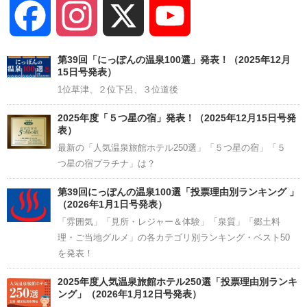
Facebook
Instagram
X
YouTube
Channel
第39回「にっぽんの温泉100選」発表！（2025年12月
15日号発表）
1位草津、２位下呂、３位道後
2025年度「５つ星の宿」発表！（2025年12月15日号発
表）
最新の「人気温泉旅館ホテル250選」「５つ星の宿」「５
つ星の宿プラチナ」は？
第39回にっぽんの温泉100選「投票理由別ランキング 」
（2026年1月1日号発表）
「雰囲気」「見所・レジャー＆体験」「泉質」「郷土料
理・ご当地グルメ」の各カテゴリ別ランキング・ベスト50
を発表！
2025年度人気温泉旅館ホテル250選「投票理由別ランキ
ング」（2026年1月12日号発表）