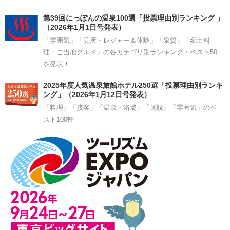
第39回にっぽんの温泉100選「投票理由別ランキング 」
（2026年1月1日号発表）
「雰囲気」「見所・レジャー＆体験」「泉質」「郷土料
理・ご当地グルメ」の各カテゴリ別ランキング・ベスト50
を発表！
2025年度人気温泉旅館ホテル250選「投票理由別ランキ
ング」（2026年1月12日号発表）
「料理」「接客」「温泉・浴場」「施設」「雰囲気」のベ
スト100軒