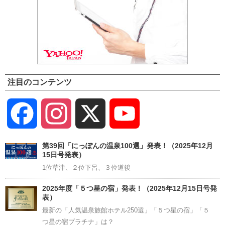
注目のコンテンツ
Facebook
Instagram
X
YouTube
Channel
第39回「にっぽんの温泉100選」発表！（2025年12月
15日号発表）
1位草津、２位下呂、３位道後
2025年度「５つ星の宿」発表！（2025年12月15日号発
表）
最新の「人気温泉旅館ホテル250選」「５つ星の宿」「５
つ星の宿プラチナ」は？