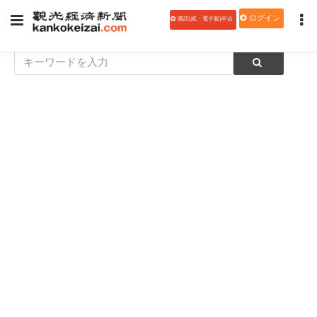
ログイン
購読(紙・電子版)申込