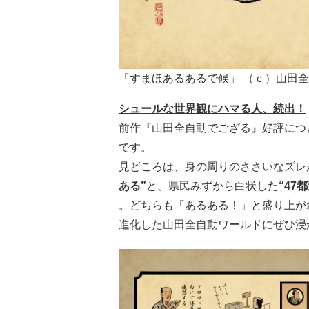
「すまほあるあるで候」 （ｃ）山田
シュールな世界観にハマる人、続出！
前作『山田全自動でござる』好評につ
です。
見どころは、身の周りのささいなズレ
ある”
と、県民みずから白状した
“47
。どちらも「あるある！」と盛り上が
進化した山田全自動ワールドにぜひ浸