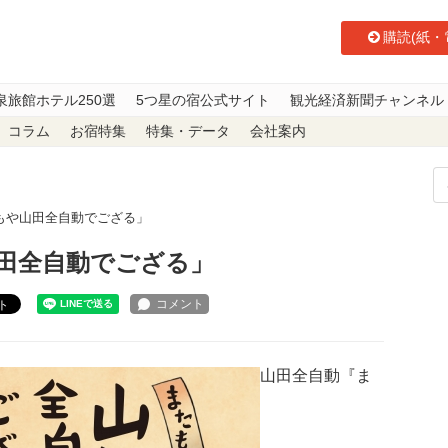
購読(紙・
泉旅館ホテル250選
5つ星の宿公式サイト
観光経済新聞チャンネル
コラム
お宿特集
特集・データ
会社案内
もや山田全自動でござる」
田全自動でござる」
ト
山田全自動『ま