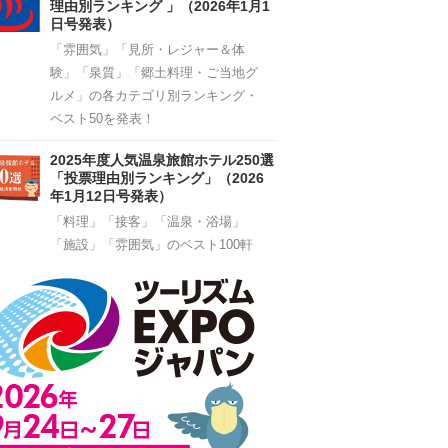
理由別ランキング 」（2026年1月1
日号発表）
「雰囲気」「見所・レジャー＆体
験」「泉質」「郷土料理・ご当地グ
ルメ」の各カテゴリ別ランキング・
ベスト50を発表！
2025年度人気温泉旅館ホテル250選
「投票理由別ランキング」（2026
年1月12日号発表）
「料理」「接客」「温泉・浴場」
「施設」「雰囲気」のベスト100軒