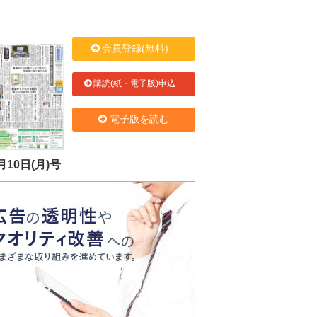
会員登録(無料)
購読(紙・電子版)申込
電子版を読む
月10日(月)号