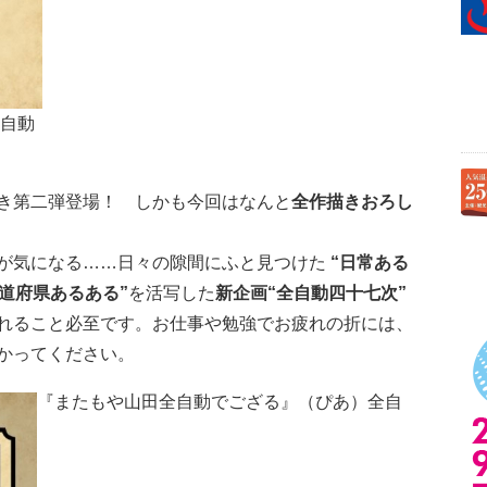
全自動
き第二弾登場！ しかも今回はなんと
全作描きおろし
が気になる……日々の隙間にふと見つけた
“日常ある
都道府県あるある”
を活写した
新企画“全自動四十七次”
れること必至です。お仕事や勉強でお疲れの折には、
かってください。
『またもや山田全自動でござる』（ぴあ）全自