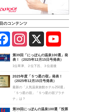
目のコンテンツ
Facebook
Instagram
X
YouTube
Channel
第39回「にっぽんの温泉100選」発
表！（2025年12月15日号発表）
1位草津、２位下呂、３位道後
2025年度「５つ星の宿」発表！
（2025年12月15日号発表）
最新の「人気温泉旅館ホテル250選」
「５つ星の宿」「５つ星の宿プラチ
ナ」は？
第39回にっぽんの温泉100選「投票