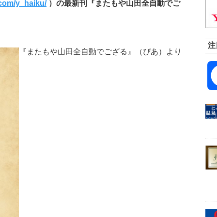
com/y_haiku/
）の最新刊『またもや山田全自動でご
注
『またもや山田全自動でござる』（ぴあ）より