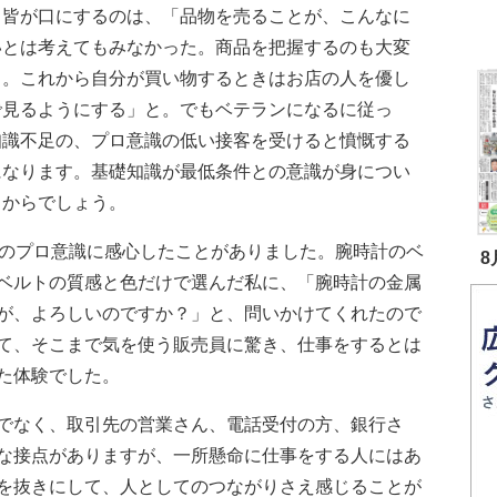
、皆が口にするのは、「品物を売ることが、こんなに
いとは考えてもみなかった。商品を把握するのも大変
と。これから自分が買い物するときはお店の人を優し
で見るようにする」と。でもベテランになるに従っ
知識不足の、プロ意識の低い接客を受けると憤慨する
になります。基礎知識が最低条件との意識が身につい
るからでしょう。
のプロ意識に感心したことがありました。腕時計のベ
8
ベルトの質感と色だけで選んだ私に、「腕時計の金属
が、よろしいのですか？」と、問いかけてくれたので
て、そこまで気を使う販売員に驚き、仕事をするとは
た体験でした。
でなく、取引先の営業さん、電話受付の方、銀行さ
な接点がありますが、一所懸命に仕事をする人にはあ
を抜きにして、人としてのつながりさえ感じることが