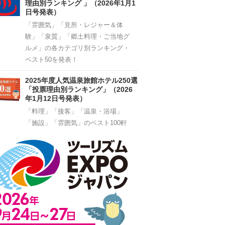
理由別ランキング 」（2026年1月1
日号発表）
「雰囲気」「見所・レジャー＆体
験」「泉質」「郷土料理・ご当地グ
ルメ」の各カテゴリ別ランキング・
ベスト50を発表！
2025年度人気温泉旅館ホテル250選
「投票理由別ランキング」（2026
年1月12日号発表）
「料理」「接客」「温泉・浴場」
「施設」「雰囲気」のベスト100軒