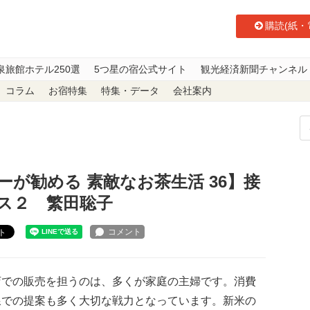
購読(紙・
泉旅館ホテル250選
5つ星の宿公式サイト
観光経済新聞チャンネル
コラム
お宿特集
特集・データ
会社案内
勧める 素敵なお茶生活 36】接客サービスと店頭サービス２ 繁田聡子
が勧める 素敵なお茶生活 36】接
ス２ 繁田聡子
ト
での販売を担うのは、多くが家庭の主婦です。消費
線での提案も多く大切な戦力となっています。新米の