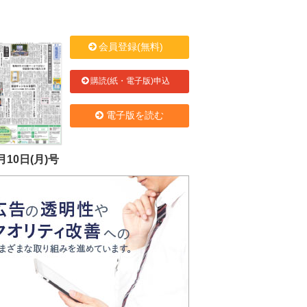
会員登録(無料)
購読(紙・電子版)申込
電子版を読む
月10日(月)号