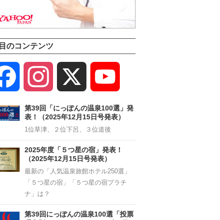
目のコンテンツ
Facebook
Instagram
X
YouTube
Channel
第39回「にっぽんの温泉100選」発
表！（2025年12月15日号発表）
1位草津、２位下呂、３位道後
2025年度「５つ星の宿」発表！
（2025年12月15日号発表）
最新の「人気温泉旅館ホテル250選」
「５つ星の宿」「５つ星の宿プラチ
ナ」は？
第39回にっぽんの温泉100選「投票