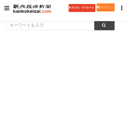
ログイン
購読(紙・電子版)申込