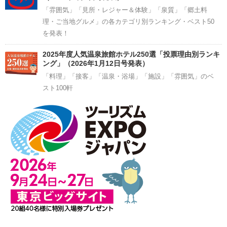
「雰囲気」「見所・レジャー＆体験」「泉質」「郷土料
理・ご当地グルメ」の各カテゴリ別ランキング・ベスト50
を発表！
2025年度人気温泉旅館ホテル250選「投票理由別ランキ
ング」（2026年1月12日号発表）
「料理」「接客」「温泉・浴場」「施設」「雰囲気」のベ
スト100軒