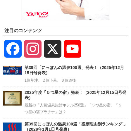
注目のコンテンツ
Facebook
Instagram
X
YouTube
Channel
第39回「にっぽんの温泉100選」発表！（2025年12月
15日号発表）
1位草津、２位下呂、３位道後
2025年度「５つ星の宿」発表！（2025年12月15日号発
表）
最新の「人気温泉旅館ホテル250選」「５つ星の宿」「５
つ星の宿プラチナ」は？
第39回にっぽんの温泉100選「投票理由別ランキング 」
（2026年1月1日号発表）