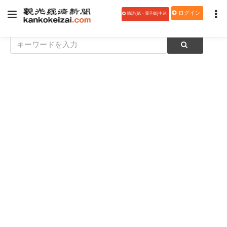
ログイン
購読(紙・電子版)申込