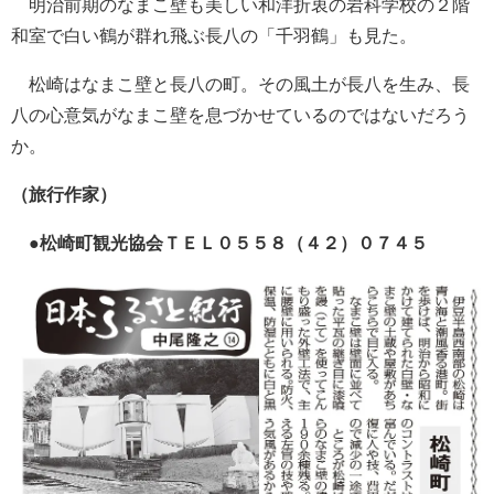
明治前期のなまこ壁も美しい和洋折衷の岩科学校の２階
和室で白い鶴が群れ飛ぶ長八の「千羽鶴」も見た。
松崎はなまこ壁と長八の町。その風土が長八を生み、長
八の心意気がなまこ壁を息づかせているのではないだろう
か。
（旅行作家）
●松崎町観光協会ＴＥＬ０５５８（４２）０７４５