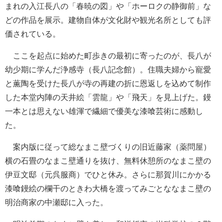
まれの入江長八の「春暁の図」や「ホーロクの静御前」な
どの作品を展示。建物自体が文化財や観光名所としても評
価されている。
ここを起点に始めた町歩きの最初に寄ったのが、長八が
幼少期に学んだ浄感寺（長八記念館）。住職夫婦から寵愛
と薫陶を受けた長八が寺の再建の折に恩返しを込めて制作
した本堂内陣の天井絵「雲龍」や「飛天」を見上げた。鏝
一本とは思えない雄渾で繊細で優美な漆喰芸術に感動し
た。
案内版に従って総なまこ壁づくりの旧近藤家（薬問屋）
横の石畳のなまこ壁通りを抜け、無料休憩所のなまこ壁の
伊豆文邸（元呉服商）でひと休み。さらに那賀川にかかる
漆喰鏝絵の欄干のときわ大橋を渡ってみごとななまこ壁の
明治商家の中瀬邸に入った。