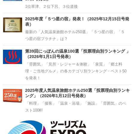
1位草津、２位下呂、３位道後
2025年度「５つ星の宿」発表！（2025年12月15日号発
表）
最新の「人気温泉旅館ホテル250選」「５つ星の宿」「５
つ星の宿プラチナ」は？
第39回にっぽんの温泉100選「投票理由別ランキング 」
（2026年1月1日号発表）
「雰囲気」「見所・レジャー＆体験」「泉質」「郷土料
理・ご当地グルメ」の各カテゴリ別ランキング・ベスト50
を発表！
2025年度人気温泉旅館ホテル250選「投票理由別ランキ
ング」（2026年1月12日号発表）
「料理」「接客」「温泉・浴場」「施設」「雰囲気」のベ
スト100軒