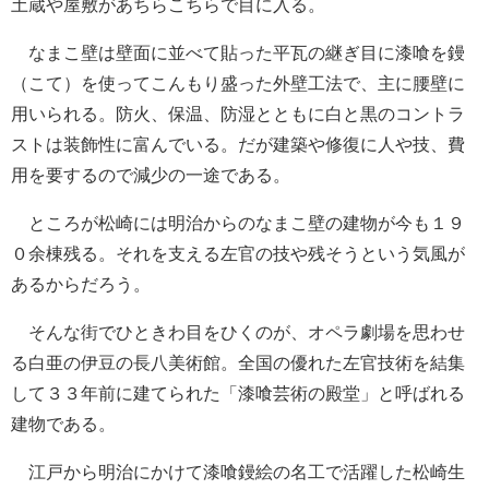
土蔵や屋敷があちらこちらで目に入る。
なまこ壁は壁面に並べて貼った平瓦の継ぎ目に漆喰を鏝
（こて）を使ってこんもり盛った外壁工法で、主に腰壁に
用いられる。防火、保温、防湿とともに白と黒のコントラ
ストは装飾性に富んでいる。だが建築や修復に人や技、費
用を要するので減少の一途である。
ところが松崎には明治からのなまこ壁の建物が今も１９
０余棟残る。それを支える左官の技や残そうという気風が
あるからだろう。
そんな街でひときわ目をひくのが、オペラ劇場を思わせ
る白亜の伊豆の長八美術館。全国の優れた左官技術を結集
して３３年前に建てられた「漆喰芸術の殿堂」と呼ばれる
建物である。
江戸から明治にかけて漆喰鏝絵の名工で活躍した松崎生