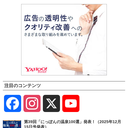
注目のコンテンツ
Facebook
Instagram
X
YouTube
Channel
第39回「にっぽんの温泉100選」発表！（2025年12月
15日号発表）