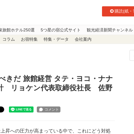
購読(紙・
泉旅館ホテル250選
5つ星の宿公式サイト
観光経済新聞チャンネル
コラム
お宿特集
特集・データ
会社案内
だ 旅館経営 タテ・ヨコ・ナナメ 103】賃金制度の再設計 リョケン代表
べきだ 旅館経営 タテ・ヨコ・ナナ
設計 リョケン代表取締役社長 佐野
ト
上昇への圧力が高まっている中で、これにどう対処