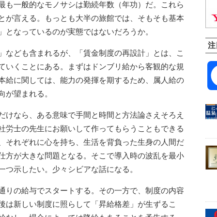
最も一般的なモノサシは勤続年数（年功）だ。これら
とが言える。もっとも大半の旅館では、そもそも基本
」となっているのが実態ではないだろうか。
注
」なども含まれるが、「賃金制度の再設計」とは、こ
ていくことにある。まずはドンブリ給から客観的な規
本給に関しては、能力の発揮を期するため、属人給の
向が望まれる。
だけなら、ある意味で手間と時間と方法論さえそろえ
社労士の先生にお願いして作ってもらうこともできる
、それぞれに心を持ち、生活を背負った生身の人間だ
仕方が大きな問題となる。そこで導入時の波乱を最小
一つ示したい。少々シビアな話になる。
通りの給与でスタートする。その一方で、制度の内容
後は新しい制度に照らして「昇給格差」が生ずるこ