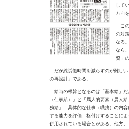
して
方向
この
の対
なる
なら
資」
だが総労働時間を減らすのが難しい
の再設計」である。
給与の根幹となるのは「基本給」だ
（仕事給）」と「属人的要素（属人給
務給」―具体的な仕事（職務）の内容
する能力を評価、格付けすることによ
併用されている場合とがある。他方、