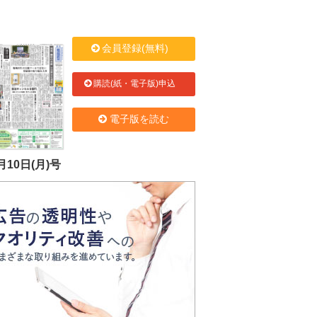
会員登録(無料)
購読(紙・電子版)申込
電子版を読む
月10日(月)号