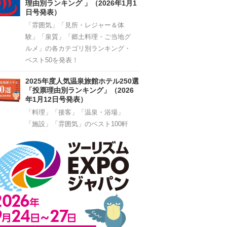
理由別ランキング 」（2026年1月1
日号発表）
「雰囲気」「見所・レジャー＆体
験」「泉質」「郷土料理・ご当地グ
ルメ」の各カテゴリ別ランキング・
ベスト50を発表！
2025年度人気温泉旅館ホテル250選
「投票理由別ランキング」（2026
年1月12日号発表）
「料理」「接客」「温泉・浴場」
「施設」「雰囲気」のベスト100軒