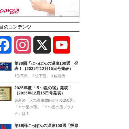
目のコンテンツ
Facebook
Instagram
X
YouTube
Channel
第39回「にっぽんの温泉100選」発
表！（2025年12月15日号発表）
1位草津、２位下呂、３位道後
2025年度「５つ星の宿」発表！
（2025年12月15日号発表）
最新の「人気温泉旅館ホテル250選」
「５つ星の宿」「５つ星の宿プラチ
ナ」は？
第39回にっぽんの温泉100選「投票