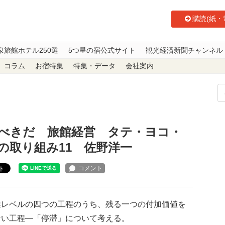
購読(紙・
泉旅館ホテル250選
5つ星の宿公式サイト
観光経済新聞チャンネル
コラム
お宿特集
特集・データ
会社案内
だ 旅館経営 タテ・ヨコ・ナナメ44】業務効率化への取り組み11 佐野
べきだ 旅館経営 タテ・ヨコ・
の取り組み11 佐野洋一
ト
レベルの四つの工程のうち、残る一つの付加価値を
ない工程―「停滞」について考える。