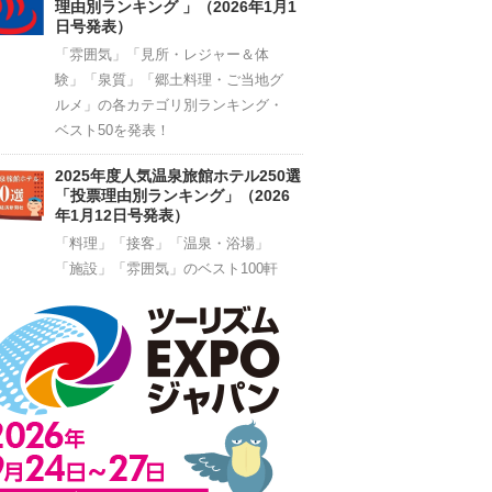
理由別ランキング 」（2026年1月1
日号発表）
「雰囲気」「見所・レジャー＆体
験」「泉質」「郷土料理・ご当地グ
ルメ」の各カテゴリ別ランキング・
ベスト50を発表！
2025年度人気温泉旅館ホテル250選
「投票理由別ランキング」（2026
年1月12日号発表）
「料理」「接客」「温泉・浴場」
「施設」「雰囲気」のベスト100軒