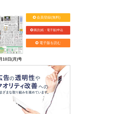
会員登録(無料)
購読(紙・電子版)申込
電子版を読む
月10日(月)号