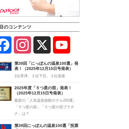
目のコンテンツ
Facebook
Instagram
X
YouTube
Channel
第39回「にっぽんの温泉100選」発
表！（2025年12月15日号発表）
1位草津、２位下呂、３位道後
2025年度「５つ星の宿」発表！
（2025年12月15日号発表）
最新の「人気温泉旅館ホテル250選」
「５つ星の宿」「５つ星の宿プラチ
ナ」は？
第39回にっぽんの温泉100選「投票