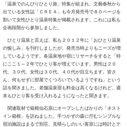
「温泉でのんびりひとり旅」特集が組まれ、文藝春秋から
出ている女性誌「ＣＲＥＡ」も今月発売号で８０ページを
割いて女性ひとり温泉特集が掲載されます。これには私も
企画段階から参加しました。
ひとり温泉と言えば、私も２０１２年に「おひとり温泉
の愉しみ」を刊行しましたが、発売当時よりもニーズが増
しているようです。各温泉地や宿にリサーチをすると「特
にここ１～２年でひとり客が増えています。男性は２０
代、３０代、女性は３０代、４０代が目立ちます。皆さ
ん、何もせずに部屋でくつろいでいるようですね」という
話を聞きました。老舗温泉宿も料金は高くなるけれど、週
末もひとり客を受け入れるようになったと聞きます。
関連取材で箱根仙石原にオープンしたばかりの「ネスト
イン箱根」を訪ねました。手つかずの森に佇むシンプルな
宿泊施設はまるで別荘。見晴らしのいい客室には時計とテ