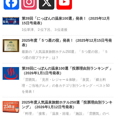
Facebook
Instagram
X
YouTube
Channel
第39回「にっぽんの温泉100選」発表！（2025年12月
15日号発表）
1位草津、２位下呂、３位道後
2025年度「５つ星の宿」発表！（2025年12月15日号発
表）
最新の「人気温泉旅館ホテル250選」「５つ星の宿」「５
つ星の宿プラチナ」は？
第39回にっぽんの温泉100選「投票理由別ランキング 」
（2026年1月1日号発表）
「雰囲気」「見所・レジャー＆体験」「泉質」「郷土料
理・ご当地グルメ」の各カテゴリ別ランキング・ベスト50
を発表！
2025年度人気温泉旅館ホテル250選「投票理由別ランキ
ング」（2026年1月12日号発表）
「料理」「接客」「温泉・浴場」「施設」「雰囲気」のベ