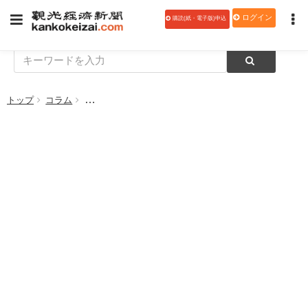
ログイン
購読(紙・電子版)申込
トップ
コラム
【旅に出よう～温泉はにっぽんの宝～65】個人旅行が