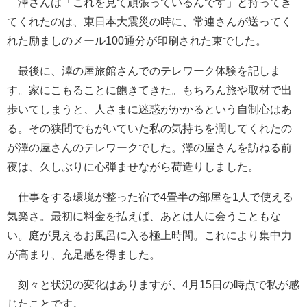
澤さんは「これを見て頑張っているんです」と持ってき
てくれたのは、東日本大震災の時に、常連さんが送ってく
れた励ましのメール100通分が印刷された束でした。
最後に、澤の屋旅館さんでのテレワーク体験を記しま
す。家にこもることに飽きてきた。もちろん旅や取材で出
歩いてしまうと、人さまに迷惑がかかるという自制心はあ
る。その狭間でもがいていた私の気持ちを潤してくれたの
が澤の屋さんのテレワークでした。澤の屋さんを訪ねる前
夜は、久しぶりに心弾ませながら荷造りしました。
仕事をする環境が整った宿で4畳半の部屋を1人で使える
気楽さ。最初に料金を払えば、あとは人に会うこともな
い。庭が見えるお風呂に入る極上時間。これにより集中力
が高まり、充足感を得ました。
刻々と状況の変化はありますが、4月15日の時点で私が感
じたことです。