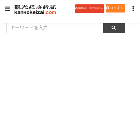
ログイン
購読(紙・電子版)申込