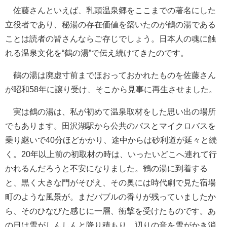
佐藤さんといえば、乳頭温泉郷をここまでの著名にした
立役者であり、秘湯の存在価値を築いたのが鶴の湯である
ことは読者の皆さんならご存じでしょう。日本人の魂に触
れる温泉文化を“鶴の湯”で伝え続けてきたのです。
鶴の湯は廃虚寸前までほおっておかれたものを佐藤さん
が昭和58年に譲り受け、そこから見事に再生させました。
実は鶴の湯は、私が初めて温泉取材をした思い出の場所
でもあります。田沢湖駅から公共のバスとマイクロバスを
乗り継いで40分ほどかかり、途中からは砂利道が延々と続
く。20年以上前の初取材の時は、いったいどこへ連れて行
かれるんだろうと不安になりました。鶴の湯に到着する
と、黒く大きな門がそびえ、その奥には時代劇で見た宿場
町のような風景が。まだバブルの香りが残っていましたか
ら、そのひなびた感じに一層、衝撃を受けたものです。あ
の日は雪がしんしんと降り積もり、辺りの音を雪がかき消