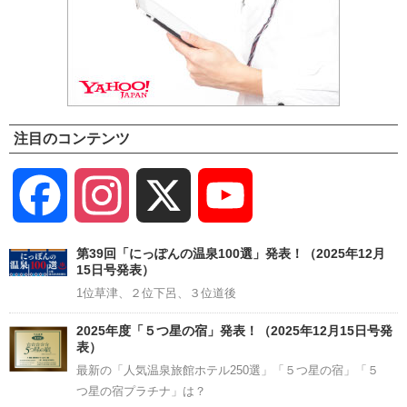
注目のコンテンツ
Facebook
Instagram
X
YouTube
Channel
第39回「にっぽんの温泉100選」発表！（2025年12月
15日号発表）
1位草津、２位下呂、３位道後
2025年度「５つ星の宿」発表！（2025年12月15日号発
表）
最新の「人気温泉旅館ホテル250選」「５つ星の宿」「５
つ星の宿プラチナ」は？