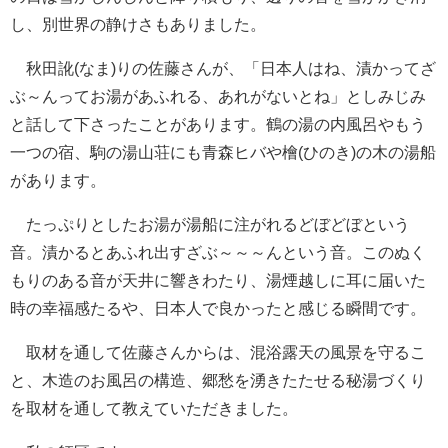
し、別世界の静けさもありました。
秋田訛(なま)りの佐藤さんが、「日本人はね、漬かってざ
ぶ～んってお湯があふれる、あれがないとね」としみじみ
と話して下さったことがあります。鶴の湯の内風呂やもう
一つの宿、駒の湯山荘にも青森ヒバや檜(ひのき)の木の湯船
があります。
たっぷりとしたお湯が湯船に注がれるどぼどぼという
音。漬かるとあふれ出すざぶ～～～んという音。このぬく
もりのある音が天井に響きわたり、湯煙越しに耳に届いた
時の幸福感たるや、日本人で良かったと感じる瞬間です。
取材を通して佐藤さんからは、混浴露天の風景を守るこ
と、木造のお風呂の構造、郷愁を湧きたたせる秘湯づくり
を取材を通して教えていただきました。