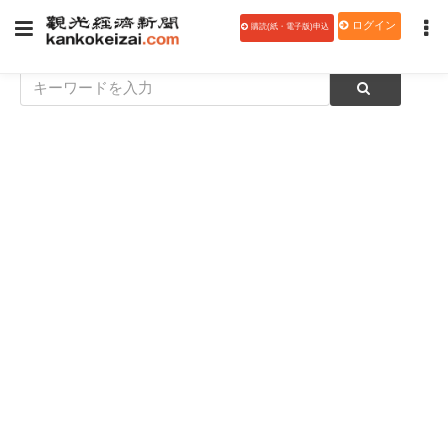
ログイン
購読(紙・電子版)申込