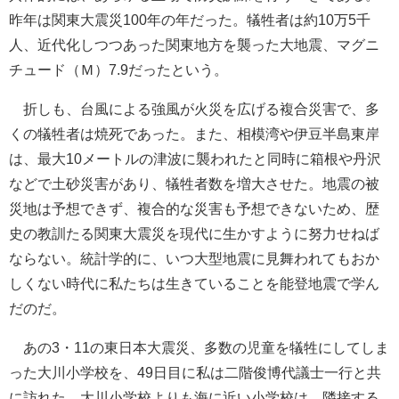
昨年は関東大震災100年の年だった。犠牲者は約10万5千
人、近代化しつつあった関東地方を襲った大地震、マグニ
チュード（Ｍ）7.9だったという。
折しも、台風による強風が火災を広げる複合災害で、多
くの犠牲者は焼死であった。また、相模湾や伊豆半島東岸
は、最大10メートルの津波に襲われたと同時に箱根や丹沢
などで土砂災害があり、犠牲者数を増大させた。地震の被
災地は予想できず、複合的な災害も予想できないため、歴
史の教訓たる関東大震災を現代に生かすように努力せねば
ならない。統計学的に、いつ大型地震に見舞われてもおか
しくない時代に私たちは生きていることを能登地震で学ん
だのだ。
あの3・11の東日本大震災、多数の児童を犠牲にしてしま
った大川小学校を、49日目に私は二階俊博代議士一行と共
に訪れた。大川小学校よりも海に近い小学校は、隣接する