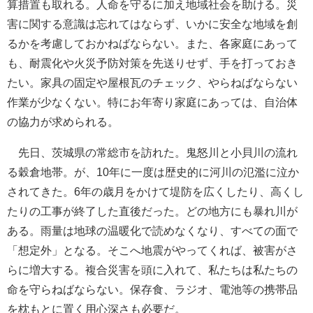
算措置も取れる。人命を守るに加え地域社会を助ける。災
害に関する意識は忘れてはならず、いかに安全な地域を創
るかを考慮しておかねばならない。また、各家庭にあって
も、耐震化や火災予防対策を先送りせず、手を打っておき
たい。家具の固定や屋根瓦のチェック、やらねばならない
作業が少なくない。特にお年寄り家庭にあっては、自治体
の協力が求められる。
先日、茨城県の常総市を訪れた。鬼怒川と小貝川の流れ
る穀倉地帯。が、10年に一度は歴史的に河川の氾濫に泣か
されてきた。6年の歳月をかけて堤防を広くしたり、高くし
たりの工事が終了した直後だった。どの地方にも暴れ川が
ある。雨量は地球の温暖化で読めなくなり、すべての面で
「想定外」となる。そこへ地震がやってくれば、被害がさ
らに増大する。複合災害を頭に入れて、私たちは私たちの
命を守らねばならない。保存食、ラジオ、電池等の携帯品
を枕もとに置く用心深さも必要だ。