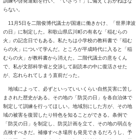
訓練や啓発運動を行い、「いざっ！」に備えておかねばな
らない。
11月5日を二階俊博代議士が国連に働きかけ、「世界津波
の日」に制定した。和歌山県広川町の有名な「稲むらの
火」の記念日でもある。私たちは小学校の教科書で「稲む
らの火」について学んだ。ところが平成時代に入ると「稲
むらの火」が教科書から消えた。二階代議士の意をくん
で、私が文部科学省と交渉して副読本の中に復活させた
が、忘れられてしまう直前だった。
地域によって、必ずといっていいくらい自然災害に苦し
まされた歴史がある。その地の「防災の日」を各自治体で
制定して訓練を行ってほしい。地域別にした方が、その地
域の被害を復習したり特色を知ることができる。条例で
「防災の日」を制定し、防災計画を立て、その地の弱点を
点検すべきだ。補修すべき場所も発見できるだろうし、予