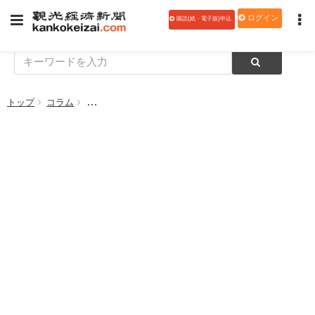
ログイン
購読(紙・電子版)申込
トップ
コラム
【地方再生・創生論 339】自治体主導で今こそ防災の