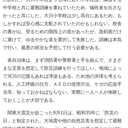
中学校と共に避難訓練を重ねていたため、犠牲者を出さな
かったと耳にした。大川小学校は少し高台にあるため、も
しかすれば安心感に支配されていたのかもしれない。校舎
の裏が山、登るための階段上の道があったが、急斜面だけ
に避けて、ゆるやかな道を選択して失敗した。訓練は本気
で行い、最悪の状況を予想して行う必要がある。
各自治体は、まず消防署や警察署と手を組んで、さまざ
まな災害を想定して防災訓練を行ってほしい。地域によっ
て河川の氾濫もあれば津波もある。ため池の決壊も考えら
れる。人工呼吸の仕方、ＡＥＤの使用方法、ケガの応急手
当等、知っておかねばならない。実際に一人一人が体験し
ておくことが大切である。
関東大震災が起こった9月1日は、昭和35年に「防災の
日」と制定された。大地震や他の自然災害を想定して避難