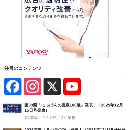
注目のコンテンツ
Facebook
Instagram
X
YouTube
Channel
第39回「にっぽんの温泉100選」発表！（2025年12月
15日号発表）
1位草津、２位下呂、３位道後
2025年度「５つ星の宿」発表！（2025年12月15日号発