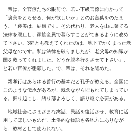
帝は、全官僚たちの眼前で、若い下級官僚に向かって
「褒美をとらせる、何が欲しいか」とのお言葉をのたま
う。「褒美は、結構です。その代わり、老人を山に棄てる
法律を廃止し、家族全員で暮らすことができるように改め
て下さい。3問とも教えてくれたのは、地下でかくまった老
父母なのです。私は法律を破りましたが、老父母の知識が
国を救ってくれました。どうか親孝行をさせて下さい」、
と若い官僚が懇願した。で、帝は、それを認めた。
親孝行はあらゆる善行の基本だと孔子が教える。全国に
このような伝承があるが、残念ながら埋もれてしまってい
る。掘り起こし、語り部よろしく、語り継ぐ必要がある。
地域社会にさまざまな寓話、民話を復活させ、教育に活
用してほしいものだ。土俗的な物語も各地方にありなが
ら、教材として使われない。