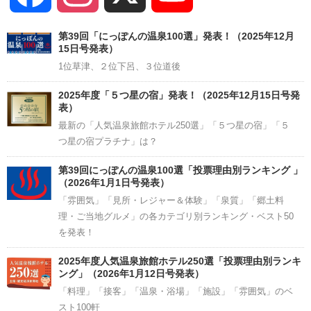
Channel
第39回「にっぽんの温泉100選」発表！（2025年12月
15日号発表）
1位草津、２位下呂、３位道後
2025年度「５つ星の宿」発表！（2025年12月15日号発
表）
最新の「人気温泉旅館ホテル250選」「５つ星の宿」「５
つ星の宿プラチナ」は？
第39回にっぽんの温泉100選「投票理由別ランキング 」
（2026年1月1日号発表）
「雰囲気」「見所・レジャー＆体験」「泉質」「郷土料
理・ご当地グルメ」の各カテゴリ別ランキング・ベスト50
を発表！
2025年度人気温泉旅館ホテル250選「投票理由別ランキ
ング」（2026年1月12日号発表）
「料理」「接客」「温泉・浴場」「施設」「雰囲気」のベ
スト100軒