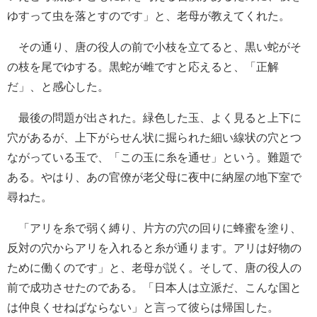
ゆすって虫を落とすのです」と、老母が教えてくれた。
その通り、唐の役人の前で小枝を立てると、黒い蛇がそ
の枝を尾でゆする。黒蛇が雌ですと応えると、「正解
だ」、と感心した。
最後の問題が出された。緑色した玉、よく見ると上下に
穴があるが、上下がらせん状に掘られた細い線状の穴とつ
ながっている玉で、「この玉に糸を通せ」という。難題で
ある。やはり、あの官僚が老父母に夜中に納屋の地下室で
尋ねた。
「アリを糸で弱く縛り、片方の穴の回りに蜂蜜を塗り、
反対の穴からアリを入れると糸が通ります。アリは好物の
ために働くのです」と、老母が説く。そして、唐の役人の
前で成功させたのである。「日本人は立派だ、こんな国と
は仲良くせねばならない」と言って彼らは帰国した。