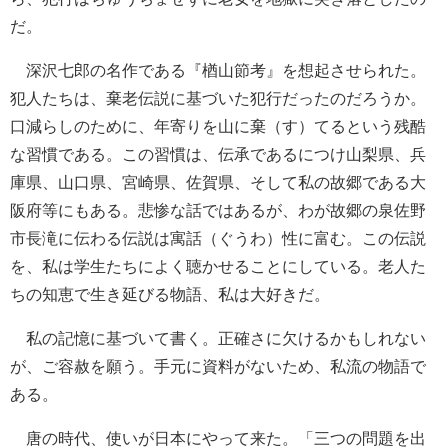
だ。
深沢七郎の名作である『楢山節考』を想起させられた。
犯人たちは、棄老伝説に基づいた犯行だったのだろうか。
口減らしのために、年寄りを山に棄（す）てるという残酷
な習慣である。この習慣は、伝承であるにつけ山梨県、兵
庫県、山口県、宮崎県、佐賀県、そして私の故郷である大
阪府等にもある。悲惨な話ではあるが、わが故郷の泉佐野
市長滝に伝わる伝説は寓話（ぐうわ）性に富む。この伝説
を、私は学生たちによく聴かせることにしている。老人た
ちの知恵で生き延びる物語、私は大好きだ。
私の記憶に基づいて書く。正確さに欠けるかもしれない
が、ご容赦を願う。手元に資料がないため、私流の物語で
ある。
唐の時代、使いが日本にやって来た。「三つの問題を出