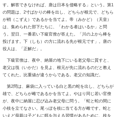
す。解答できなければ、唐は日本を侵略する」という。第1
の問題は、2寸ばかりの棒を出し、どちらが根元で、どちら
が梢（こずえ）であるかを当てよ。帝（みかど）（天皇）
は、集められた部下たちに、「わかる者はいるか」と問
う。翌日、一番若い下級官僚が答えた。「川の上から棒を
投げます。下（しも）の方に流れる先が根元です」。唐の
役人は、「正解だ」。
下級官僚は、夜中、納屋の地下にいる老父母に質すと、
老父は筏（いかだ）を見よ、根元が先に流れるのだと教え
てくれた。比重値が違うからである。老父の知識だ。
第2問は、麻袋に入っている白と黒の蛇を出し、どちらが
雄で、どちらが雌であるかを当てよ。やはり同じ若い官僚
が、夜中に納屋に忍び込み老父母に問う。「蛇と蛇の間に
小枝を立てなさい。尾っぽを枝に当てる方が雌です。蛇と
いえど母親は子どもに餌を与える習慣があるために、枝を