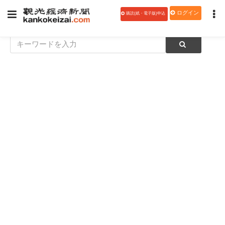
ログイン
購読(紙・電子版)申込