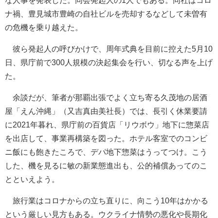
な人事を発表した。同会発起人の1人でもある。同社はコロ
ナ禍、豊見城市豊崎の自社ビルを売却するなどして未曽有
の危機を乗り越えた。
彼ら発起人の呼びかけで、周年式典を目前に控えた5月10
日、県庁前で300人規模の決起集会を行い、切なる声を上げ
た。
余談だが、筆者が那覇出張でよく立ち寄る久茂地の居酒
屋「えん沖縄」（又吉真由美社長）では、長引く休業要請
に2021年暮れ、県庁前の百貨店「リウボウ」地下に惣菜店
を出店して、事業再構築を図った。ホテル客室でのコンビ
ニ飯にも飽きたころで、デパ地下惣菜はうってつけ。こう
した、機を見るに敏の新業態進出も、公的補償あってのこ
とといえよう。
旅行業はコロナからの立ち直りに、向こう10年はかかる
という厳しい見方もある。ウクライナ情勢の悪化や長期化