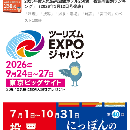
2025年度人気温泉旅館ホテル250選「投票理由別ランキ
ング」（2026年1月12日号発表）
「料理」「接客」「温泉・浴場」「施設」「雰囲気」のベ
スト100軒