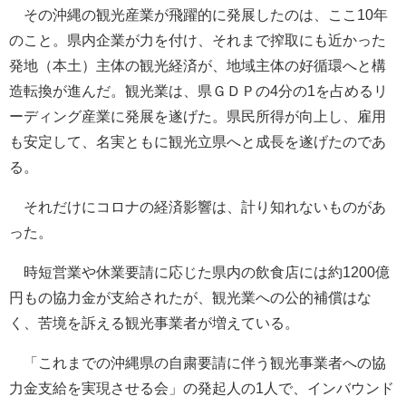
その沖縄の観光産業が飛躍的に発展したのは、ここ10年
のこと。県内企業が力を付け、それまで搾取にも近かった
発地（本土）主体の観光経済が、地域主体の好循環へと構
造転換が進んだ。観光業は、県ＧＤＰの4分の1を占めるリ
ーディング産業に発展を遂げた。県民所得が向上し、雇用
も安定して、名実ともに観光立県へと成長を遂げたのであ
る。
それだけにコロナの経済影響は、計り知れないものがあ
った。
時短営業や休業要請に応じた県内の飲食店には約1200億
円もの協力金が支給されたが、観光業への公的補償はな
く、苦境を訴える観光事業者が増えている。
「これまでの沖縄県の自粛要請に伴う観光事業者への協
力金支給を実現させる会」の発起人の1人で、インバウンド