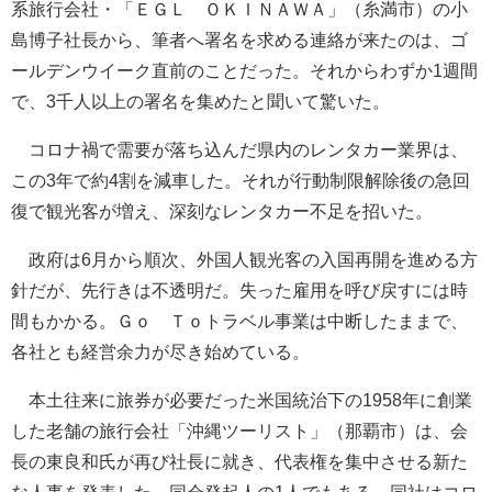
系旅行会社・「ＥＧＬ ＯＫＩＮＡＷＡ」（糸満市）の小
島博子社長から、筆者へ署名を求める連絡が来たのは、ゴ
ールデンウイーク直前のことだった。それからわずか1週間
で、3千人以上の署名を集めたと聞いて驚いた。
コロナ禍で需要が落ち込んだ県内のレンタカー業界は、
この3年で約4割を減車した。それが行動制限解除後の急回
復で観光客が増え、深刻なレンタカー不足を招いた。
政府は6月から順次、外国人観光客の入国再開を進める方
針だが、先行きは不透明だ。失った雇用を呼び戻すには時
間もかかる。Ｇｏ Ｔｏトラベル事業は中断したままで、
各社とも経営余力が尽き始めている。
本土往来に旅券が必要だった米国統治下の1958年に創業
した老舗の旅行会社「沖縄ツーリスト」（那覇市）は、会
長の東良和氏が再び社長に就き、代表権を集中させる新た