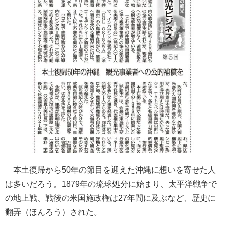
本土復帰から50年の節目を迎えた沖縄に想いを寄せた人
は多いだろう。1879年の琉球処分に始まり、太平洋戦争で
の地上戦、戦後の米国施政権は27年間に及ぶなど、歴史に
翻弄（ほんろう）された。