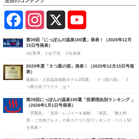
注目のコンテンツ
Facebook
Instagram
X
YouTube
Channel
第39回「にっぽんの温泉100選」発表！（2025年12月
15日号発表）
1位草津、２位下呂、３位道後
2025年度「５つ星の宿」発表！（2025年12月15日号発
表）
最新の「人気温泉旅館ホテル250選」「５つ星の宿」「５
つ星の宿プラチナ」は？
第39回にっぽんの温泉100選「投票理由別ランキング 」
（2026年1月1日号発表）
「雰囲気」「見所・レジャー＆体験」「泉質」「郷土料
理・ご当地グルメ」の各カテゴリ別ランキング・ベスト50
を発表！