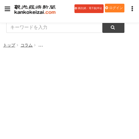
ログイン
購読(紙・電子版)申込
トップ
コラム
【地域創生と観光ビジネス5】本土復帰50年の沖縄 