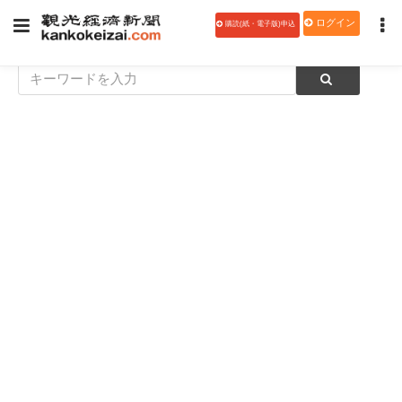
ログイン
購読(紙・電子版)申込