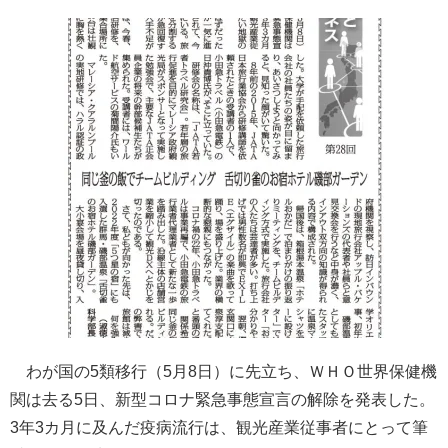
わが国の5類移行（5月8日）に先立ち、ＷＨＯ世界保健機
関は去る5日、新型コロナ緊急事態宣言の解除を発表した。
3年3カ月に及んだ疫病流行は、観光産業従事者にとって筆