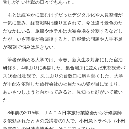
舌しがたい地獄の日々でもあった。
もとは緩やかに進むはずだったデジタル化や人員整理が
一気に進み、経営戦略は練り直されて、今は違う景色のた
だなかにいる。旅館やホテルは大宴会場を分割するなどし
たが、いざ需要が急回復すると、許容量の問題や人手不足
が深刻で悩みは尽きない。
筆者が勤める大学では、今春、新入生を対象にした宿泊
研修を、4年ぶりに再開した。集合場所に並んだ東都観光バ
ス16台は壮観で、久しぶりの台数口に胸を熱くした。大学
が手配を依頼した旅行会社の社員たちの姿が目に留まり、
あいさつしようと向かってみると、見知った顔がいて驚い
た。
8年前の2015年、ＪＡＴＡ日本旅行業協会から研修講師
を依頼されたときの受講者の1人で、小田急トラベル（小田
急電鉄）の日沖貴博氏が、そこに立っていた。