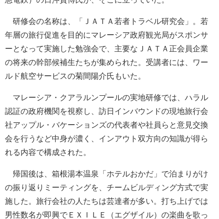
研修会の名称は、「ＪＡＴＡ若者トラベル研究会」。若
年層の旅行促進を目的にマレーシア政府観光局がスポンサ
ーとなって実施した勉強会で、主要なＪＡＴＡ正会員企業
の将来の幹部候補生たちが集められた。受講者には、ワー
ルド航空サービスの菊間陽介氏もいた。
マレーシア・クアラルンプールの実地研修では、ハラル
認証の政府機関を視察し、訪日インバウンドの現地旅行会
社アップル・バケーションズの代表者や社員らと意見交換
会を行うなど中身が濃く、インアウト双方向の知識が得ら
れる内容で構成された。
帰国後は、箱根湯本温泉「ホテルおかだ」で泊まりがけ
の振り返りミーティングを、チームビルディング方式で実
施した。旅行会社の人たちは芸達者が多い。打ち上げでは
男性数名が即興でＥＸＩＬＥ（エグザイル）の楽曲を歌っ