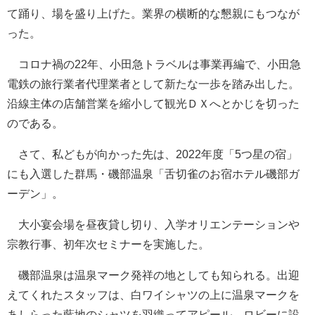
て踊り、場を盛り上げた。業界の横断的な懇親にもつなが
った。
コロナ禍の22年、小田急トラベルは事業再編で、小田急
電鉄の旅行業者代理業者として新たな一歩を踏み出した。
沿線主体の店舗営業を縮小して観光ＤＸへとかじを切った
のである。
さて、私どもが向かった先は、2022年度「5つ星の宿」
にも入選した群馬・磯部温泉「舌切雀のお宿ホテル磯部ガ
ーデン」。
大小宴会場を昼夜貸し切り、入学オリエンテーションや
宗教行事、初年次セミナーを実施した。
磯部温泉は温泉マーク発祥の地としても知られる。出迎
えてくれたスタッフは、白ワイシャツの上に温泉マークを
あしらった藍地のシャツを羽織ってアピール。ロビーに設