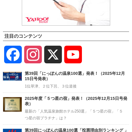
注目のコンテンツ
Facebook
Instagram
X
YouTube
Channel
第39回「にっぽんの温泉100選」発表！（2025年12月
15日号発表）
1位草津、２位下呂、３位道後
2025年度「５つ星の宿」発表！（2025年12月15日号発
表）
最新の「人気温泉旅館ホテル250選」「５つ星の宿」「５
つ星の宿プラチナ」は？
第39回にっぽんの温泉100選「投票理由別ランキング 」