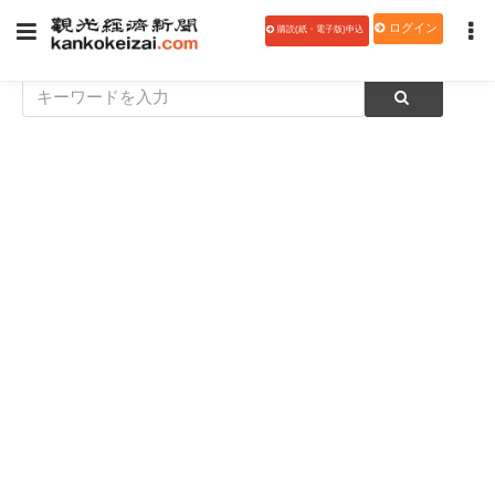
ログイン
購読(紙・電子版)申込