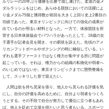
ルリレーの20年ぶり優勝を圧勝で成し遂げた。柔道の金メ
ダルラッシュをはじめ、あらゆる競技においての活躍によ
り金メダル75個と獲得数が前回を大きく上回り史上2番目の
功績であった。東京オリンピックに向けての強化の成果が
出ているのか明るい材料となった。一方で、体操競技を所
管する日本体操協会でパワハラがあったとして、18歳の女
子選手が記者会見を開き、その窮状を訴えた。先頃のアメ
リカンフットボールやボクシングの時に極似している。い
ずれも選手ファーストではなく権力が集中する所に問題が
起こっている。それは、権力からの組織の私物化や弱者へ
のいじめではないか。東京オリンピックまでに態勢整備を
して、スッキリした形で迎えたい。
人間は欲を持ち見栄を張り、他人から見られる評価を気
にし、自分の評価を高めるために、自分より弱者をつくろ
うとする。その手段で自分が努力して優位に立つ者もあれ
ば、他人を貶めて立場を得たいと思う者もいる。スポーツ