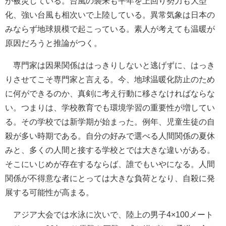
が被災している。台風の襲来も平年を上回り勢力も大型
化、強い台風も相次いで上陸している。異常気象は日本の
みならず地球規模で起こっている。素人が考えても温暖が
原因だろうと推論がつく。
専門家は因果関係ははっきりしないと逃げずに、はっき
りさせてこそ専門家と言える。今、地球温暖化防止のため
に何ができるのか、真剣に考え行動に移さなければならな
い。つまりは、学校教育でも環境学習の重要性が増してい
る。その学校では新学期が始まった。例年、児童生徒の自
殺が多い時期である。自分の好みで選べる人間関係の夏休
みと、多くの人間と接する学校とでは大きな違いがある。
そこにいじめが存在するならば、誰でもいやになる。人間
関係が不得意な者にとっては大きな負荷となり、自殺に発
展する可能性が高まる。
アジア大会では水泳に次いで、陸上の男子4×100メート