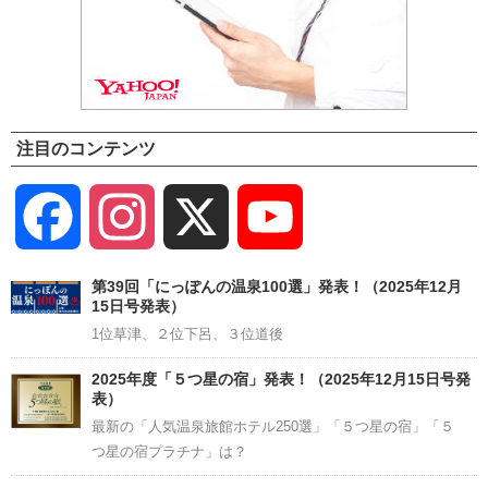
注目のコンテンツ
Facebook
Instagram
X
YouTube
Channel
第39回「にっぽんの温泉100選」発表！（2025年12月
15日号発表）
1位草津、２位下呂、３位道後
2025年度「５つ星の宿」発表！（2025年12月15日号発
表）
最新の「人気温泉旅館ホテル250選」「５つ星の宿」「５
つ星の宿プラチナ」は？