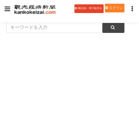
ログイン
購読(紙・電子版)申込