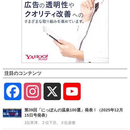
注目のコンテンツ
Facebook
Instagram
X
YouTube
Channel
第39回「にっぽんの温泉100選」発表！（2025年12月
15日号発表）
1位草津、２位下呂、３位道後