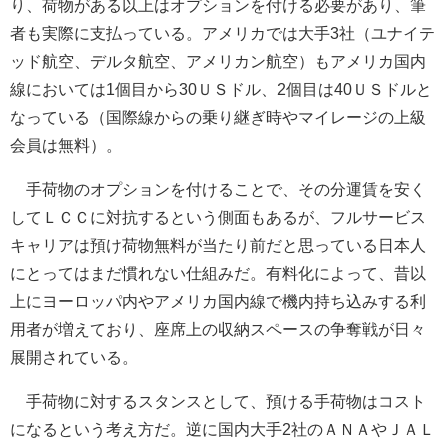
り、荷物がある以上はオプションを付ける必要があり、筆
者も実際に支払っている。アメリカでは大手3社（ユナイテ
ッド航空、デルタ航空、アメリカン航空）もアメリカ国内
線においては1個目から30ＵＳドル、2個目は40ＵＳドルと
なっている（国際線からの乗り継ぎ時やマイレージの上級
会員は無料）。
手荷物のオプションを付けることで、その分運賃を安く
してＬＣＣに対抗するという側面もあるが、フルサービス
キャリアは預け荷物無料が当たり前だと思っている日本人
にとってはまだ慣れない仕組みだ。有料化によって、昔以
上にヨーロッパ内やアメリカ国内線で機内持ち込みする利
用者が増えており、座席上の収納スペースの争奪戦が日々
展開されている。
手荷物に対するスタンスとして、預ける手荷物はコスト
になるという考え方だ。逆に国内大手2社のＡＮＡやＪＡＬ