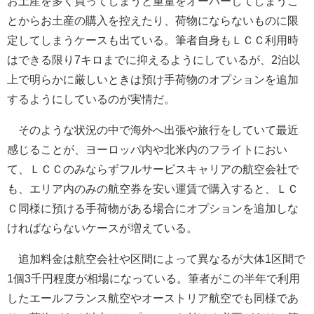
お土産を多く買ってしまうと重量をオーバーしてしまうこ
とからお土産の購入を控えたり、荷物にならないものに限
定してしまうケースも出ている。筆者自身もＬＣＣ利用時
はできる限り7キロまでに抑えるようにしているが、2泊以
上で明らかに厳しいときは預け手荷物のオプションを追加
するようにしているのが実情だ。
そのような状況の中で海外へ出張や旅行をしていて最近
感じることが、ヨーロッパ内や北米内のフライトにおい
て、ＬＣＣのみならずフルサービスキャリアの航空会社で
も、エリア内のみの航空券を安い運賃で購入すると、ＬＣ
Ｃ同様に預ける手荷物がある場合にオプションを追加しな
ければならないケースが増えている。
追加料金は航空会社や区間によって異なるが大体1区間で
1個3千円程度が相場になっている。筆者がこの半年で利用
したエールフランス航空やオーストリア航空でも同様であ