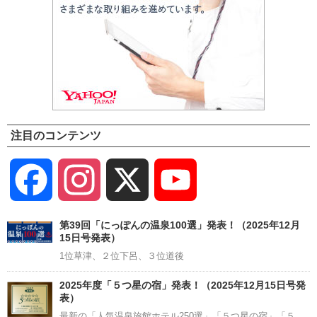
注目のコンテンツ
Facebook
Instagram
X
YouTube
Channel
第39回「にっぽんの温泉100選」発表！（2025年12月
15日号発表）
1位草津、２位下呂、３位道後
2025年度「５つ星の宿」発表！（2025年12月15日号発
表）
最新の「人気温泉旅館ホテル250選」「５つ星の宿」「５