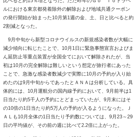
比べると約15％増となった。ただ昨年のＧｏ Ｔｏトラベ
ルにおける東京都発着除外の解除および地域共通クーポン
の発行開始が始まった10月第1週の金、土、日と比べると約
2割減となった。
9月中旬から新型コロナウイルスの新規感染者数が大幅に
減少傾向に転じたことで、10月1日に緊急事態宣言およびま
ん延防止等重点装置が全国全てにおいて解除されたが、当
初は10月の完全解除は難しいという想定が旅行者にあった
ことで、急激な感染者数減少で実際に10月の予約が入り始
めたのは9月中旬からであったとＡＮＡは分析している。具
体的には、10月運航分の国内線予約において、9月前半は1
日当たり約5千人の予約にとどまっていたが、9月末にはそ
の10倍の1日当たり約5万人の予約が入るようになった。Ｊ
ＡＬも10月全体の1日当たり予約数については、9月23～29
日の平均値が、その前の週に比べて2.2倍に上がった。