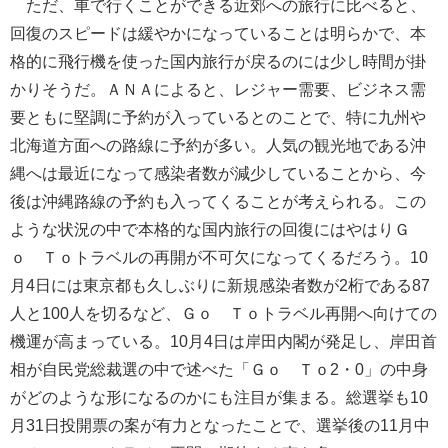
ただ、車で行くことができる近郊への旅行に比べると、
回復のスピードは緩やかになっていることは明らかで、本
格的に飛行機を使った国内旅行が戻るのには少し時間が掛
かりそうだ。ＡＮＡによると、レジャー需要、ビジネス需
要ともに堅調に予約が入っているとのことで、特に九州や
北海道方面への路線に予約が多い。人気の観光地である沖
縄へは最近になって感染者数が減少していることから、今
後は沖縄路線の予約も入ってくることが考えられる。この
ような状況の中で本格的な国内旅行の回復にはやはりＧ
ｏ Ｔｏトラベルの再開が不可欠になってくるだろう。10
月4日には東京都も久しぶりに新規感染者数が2桁である87
人と100人を切るなど、Ｇｏ Ｔｏトラベル再開へ向けての
機運が高まっている。10月4日は岸田内閣が発足し、岸田首
相が自民党総裁選の中で述べた「Ｇｏ Ｔｏ2・0」の中身
がどのような形になるのかにも注目が集まる。総選挙も10
月31日投開票の案が有力となったことで、選挙後の11月中