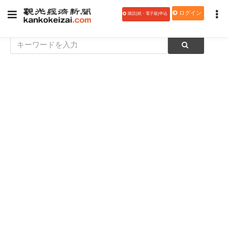
ログイン
購読(紙・電子版)申込