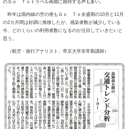
のＧｏ Ｔｏトラベル再開に期待する声も多い。
昨年は国内線の空の便もＧｏ Ｔｏ全盛期の10月と11月
の2カ月間は好調に推移したが、感染者数が減少している
今、どのくらいの利用者数になるのか注目していきたいと
思う。
（航空・旅行アナリスト、帝京大学非常勤講師）