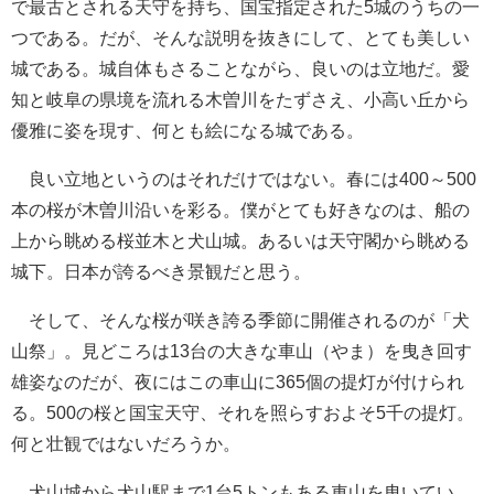
で最古とされる天守を持ち、国宝指定された5城のうちの一
つである。だが、そんな説明を抜きにして、とても美しい
城である。城自体もさることながら、良いのは立地だ。愛
知と岐阜の県境を流れる木曽川をたずさえ、小高い丘から
優雅に姿を現す、何とも絵になる城である。
良い立地というのはそれだけではない。春には400～500
本の桜が木曽川沿いを彩る。僕がとても好きなのは、船の
上から眺める桜並木と犬山城。あるいは天守閣から眺める
城下。日本が誇るべき景観だと思う。
そして、そんな桜が咲き誇る季節に開催されるのが「犬
山祭」。見どころは13台の大きな車山（やま）を曳き回す
雄姿なのだが、夜にはこの車山に365個の提灯が付けられ
る。500の桜と国宝天守、それを照らすおよそ5千の提灯。
何と壮観ではないだろうか。
犬山城から犬山駅まで1台5トンもある車山を曳いてい