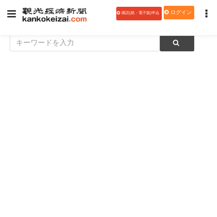
ログイン
購読(紙・電子版)申込