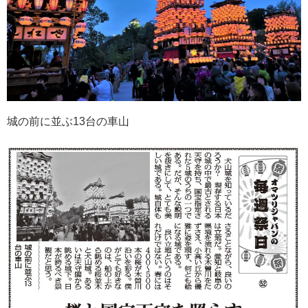
城の前に並ぶ13台の車山