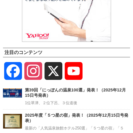
注目のコンテンツ
Facebook
Instagram
X
YouTube
Channel
第39回「にっぽんの温泉100選」発表！（2025年12月
15日号発表）
1位草津、２位下呂、３位道後
2025年度「５つ星の宿」発表！（2025年12月15日号発
表）
最新の「人気温泉旅館ホテル250選」「５つ星の宿」「５