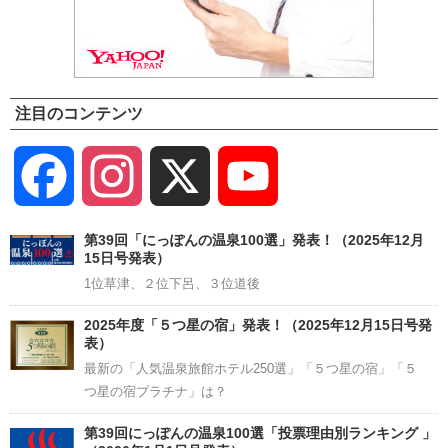
注目のコンテンツ
Facebook
Instagram
X
YouTube
Channel
第39回「にっぽんの温泉100選」発表！（2025年12月
15日号発表）
1位草津、２位下呂、３位道後
2025年度「５つ星の宿」発表！（2025年12月15日号発
表）
最新の「人気温泉旅館ホテル250選」「５つ星の宿」「５
つ星の宿プラチナ」は？
第39回にっぽんの温泉100選「投票理由別ランキング 」