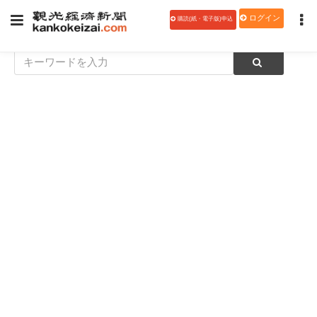
ログイン
購読(紙・電子版)申込